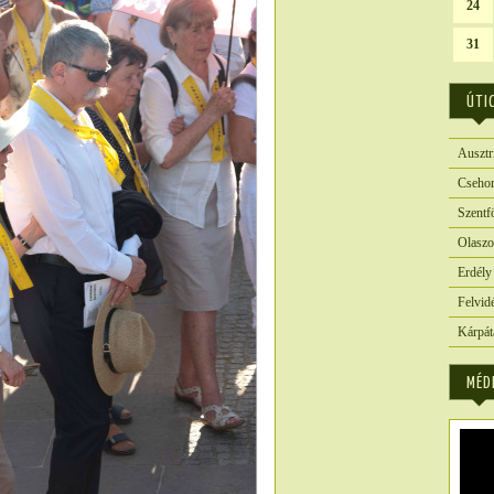
24
31
ÚTI
Ausztr
Csehor
Szentf
Olaszo
Erdély
Felvid
Kárpát
MÉD