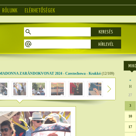
RÓLUNK
ELÉRHETŐSÉGEK
KERESÉS
MIK
MADONNA ZARÁNDOKVONAT 2024 - Czestochowa - Krakkó
(12/109)
«
H
27
3
10
17