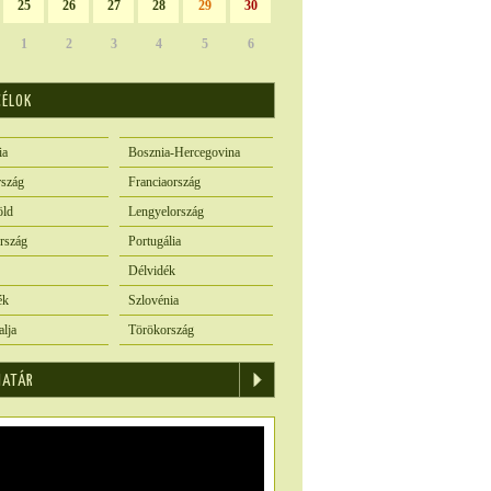
25
26
27
28
29
30
1
2
3
4
5
6
CÉLOK
ia
Bosznia-Hercegovina
szág
Franciaország
öld
Lengyelország
rszág
Portugália
Délvidék
ék
Szlovénia
alja
Törökország
IATÁR