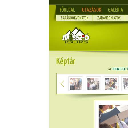
FŐOLDAL
UTAZÁSOK
GALÉRIA
ZARÁNDOKVONATOK
ZARÁNDOKLATOK
Képtár
út:
FEKETE 