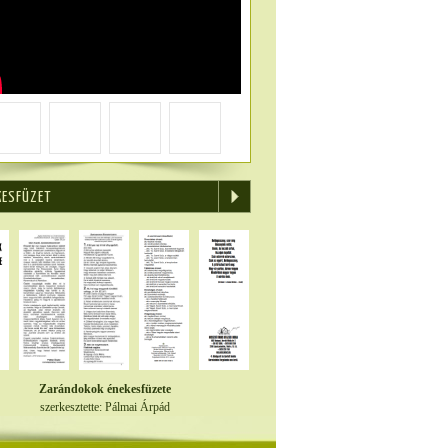
KESFÜZET
Zarándokok énekesfüzete
szerkesztette: Pálmai Árpád