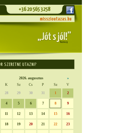
+36 20 565 3258
misszioutazas.hu
OR SZERETNE UTAZNI?
2026. augusztus
»
K
Sz
Cs
P
Sz
V
28
29
30
31
1
2
4
5
6
7
8
9
11
12
13
14
15
16
18
19
20
21
22
23