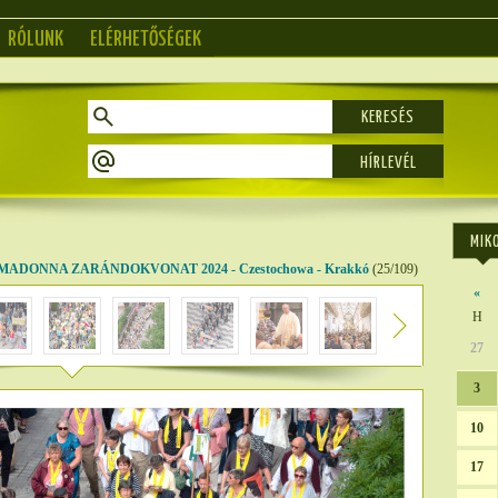
RÓLUNK
ELÉRHETŐSÉGEK
KERESÉS
MIK
MADONNA ZARÁNDOKVONAT 2024 - Czestochowa - Krakkó
(25/109)
«
H
27
3
10
17