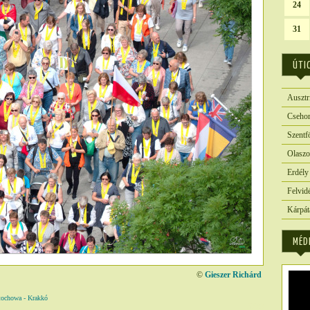
24
31
ÚTI
Ausztr
Csehor
Szentf
Olaszo
Erdély
Felvid
Kárpát
MÉD
©
Gieszer Richárd
howa - Krakkó
5229