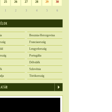
25
26
27
28
29
30
1
2
3
4
5
6
CÉLOK
ia
Bosznia-Hercegovina
szág
Franciaország
öld
Lengyelország
rszág
Portugália
Délvidék
ék
Szlovénia
alja
Törökország
IATÁR