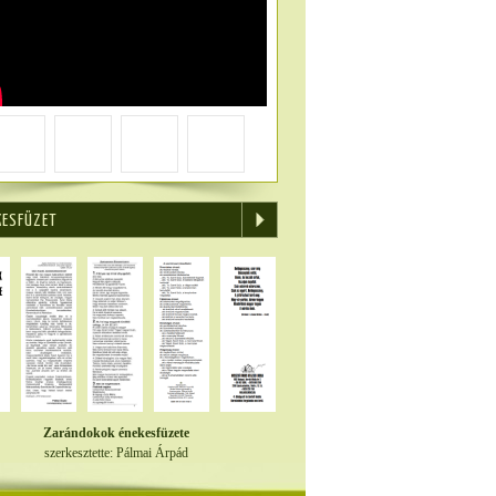
KESFÜZET
Zarándokok énekesfüzete
szerkesztette: Pálmai Árpád