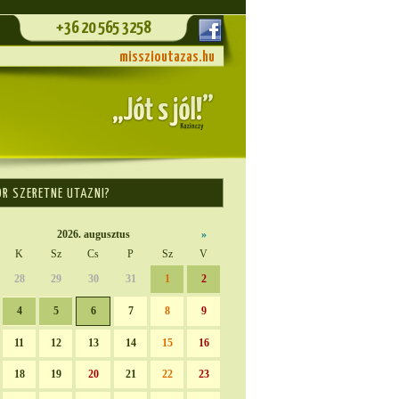
+36 20 565 3258
misszioutazas.hu
OR SZERETNE UTAZNI?
2026. augusztus
»
K
Sz
Cs
P
Sz
V
28
29
30
31
1
2
4
5
6
7
8
9
11
12
13
14
15
16
18
19
20
21
22
23