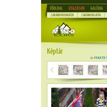
FŐOLDAL
UTAZÁSOK
GALÉRIA
ZARÁNDOKVONATOK
ZARÁNDOKLATOK
Képtár
út:
FEKETE 