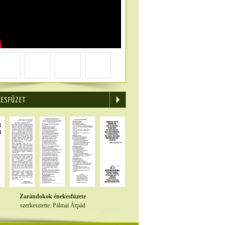
KESFÜZET
Zarándokok énekesfüzete
szerkesztette: Pálmai Árpád