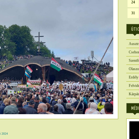
24
31
ÚTI
Ausztr
Csehor
Szentf
Olaszo
Erdély
Felvid
Kárpát
MÉD
 2024
5521