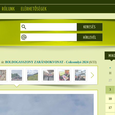
RÓLUNK
ELÉRHETŐSÉGEK
KERESÉS
MIK
út:
BOLDOGASSZONY ZARÁNDOKVONAT - Csíksomlyó 2024
(6/33)
«
H
27
3
10
17