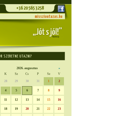
+36 20 565 3258
misszioutazas.hu
OR SZERETNE UTAZNI?
2026. augusztus
»
K
Sz
Cs
P
Sz
V
28
29
30
31
1
2
4
5
6
7
8
9
11
12
13
14
15
16
18
19
20
21
22
23