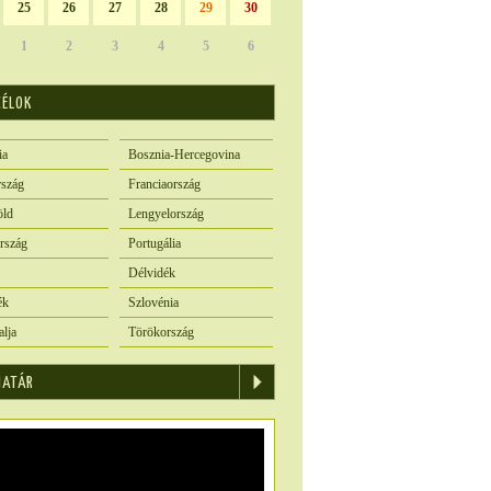
25
26
27
28
29
30
1
2
3
4
5
6
CÉLOK
ia
Bosznia-Hercegovina
szág
Franciaország
öld
Lengyelország
rszág
Portugália
Délvidék
ék
Szlovénia
alja
Törökország
IATÁR