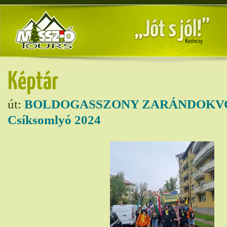
Képtár
út:
BOLDOGASSZONY ZARÁNDOKVO
Csíksomlyó 2024