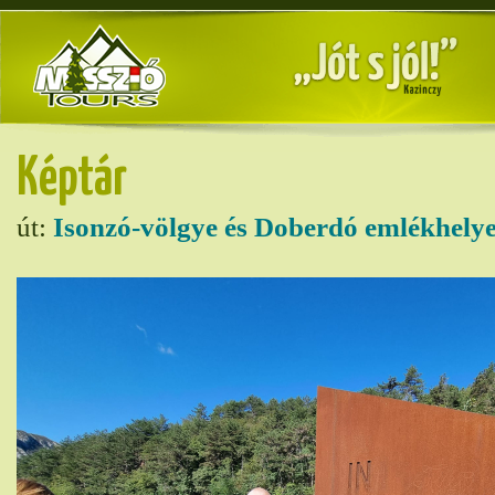
Képtár
út:
Isonzó-völgye és Doberdó emlékhelye