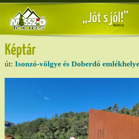
Képtár
út:
Isonzó-völgye és Doberdó emlékhelye