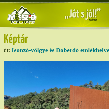
Képtár
út:
Isonzó-völgye és Doberdó emlékhelye