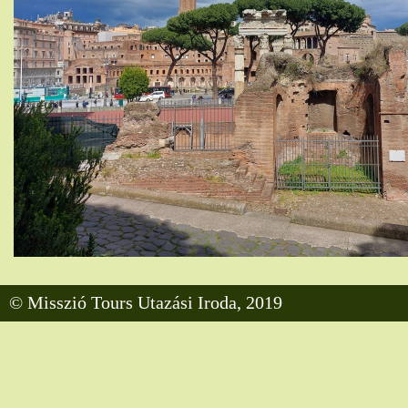
© Misszió Tours Utazási Iroda, 2019