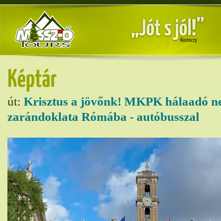
Képtár
út:
Krisztus a jövőnk! MKPK hálaadó n
zarándoklata Rómába - autóbusszal