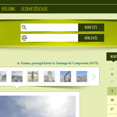
RÓLUNK
ELÉRHETŐSÉGEK
KERESÉS
MIK
út:
Fatima, portugál körút és Santiago de Compostela
(68/78)
«
H
27
3
10
17