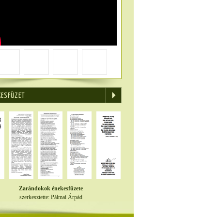
KESFÜZET
Zarándokok énekesfüzete
szerkesztette: Pálmai Árpád