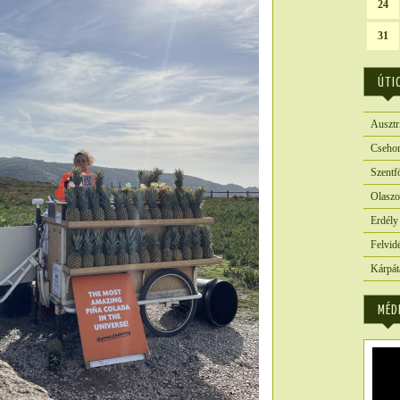
24
31
ÚTI
Ausztr
Csehor
Szentf
Olaszo
Erdély
Felvid
Kárpát
MÉD