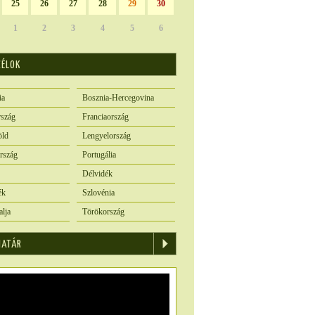
25
26
27
28
29
30
1
2
3
4
5
6
CÉLOK
ia
Bosznia-Hercegovina
szág
Franciaország
öld
Lengyelország
rszág
Portugália
Délvidék
ék
Szlovénia
alja
Törökország
IATÁR