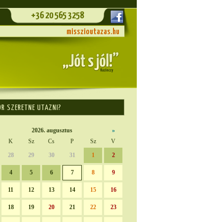
+36 20 565 3258
misszioutazas.hu
OR SZERETNE UTAZNI?
2026. augusztus
»
K
Sz
Cs
P
Sz
V
28
29
30
31
1
2
4
5
6
7
8
9
11
12
13
14
15
16
18
19
20
21
22
23