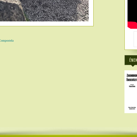
 Compostela
5871
ÉNE