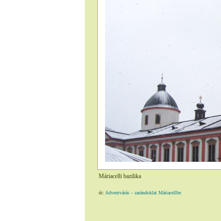
Máriacelli bazilika
út:
Adventvárás – zarándoklat Máriacellbe