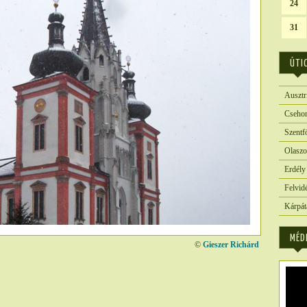
24
31
ÚTI
Ausztr
Csehor
Szentf
Olaszo
Erdély
Felvid
Kárpát
MÉD
©
Gieszer Richárd
6073