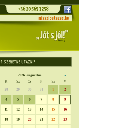
+36 20 565 3258
misszioutazas.hu
OR SZERETNE UTAZNI?
2026. augusztus
»
K
Sz
Cs
P
Sz
V
28
29
30
31
1
2
4
5
6
7
8
9
11
12
13
14
15
16
18
19
20
21
22
23