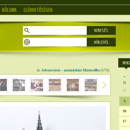
RÓLUNK
ELÉRHETŐSÉGEK
KERESÉS
MIK
út:
Adventvárás – zarándoklat Máriacellbe
(1/73)
«
H
27
3
10
17