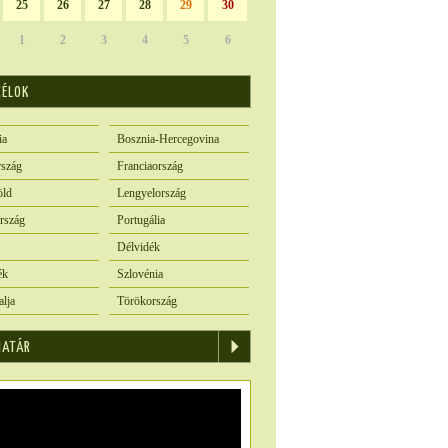
25
26
27
28
29
30
1
2
3
4
5
6
CÉLOK
ia
Bosznia-Hercegovina
szág
Franciaország
öld
Lengyelország
rszág
Portugália
Délvidék
ék
Szlovénia
alja
Törökország
IATÁR