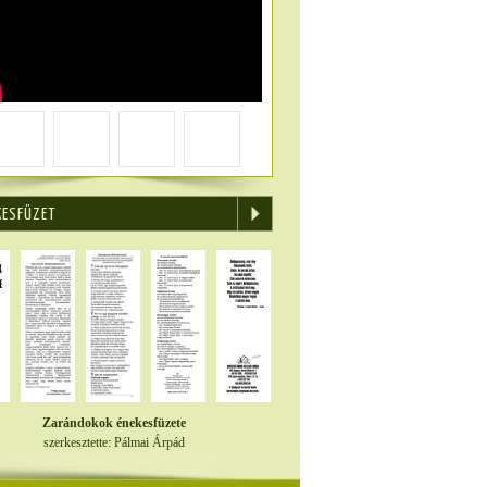
KESFÜZET
Zarándokok énekesfüzete
szerkesztette: Pálmai Árpád