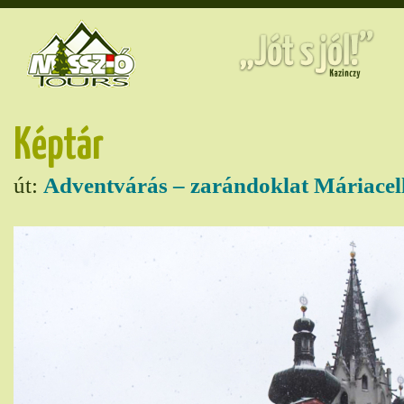
Képtár
út:
Adventvárás – zarándoklat Máriacel