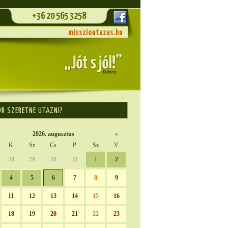
+36 20 565 3258
misszioutazas.hu
OR SZERETNE UTAZNI?
2026. augusztus
»
K
Sz
Cs
P
Sz
V
28
29
30
31
1
2
4
5
6
7
8
9
11
12
13
14
15
16
18
19
20
21
22
23