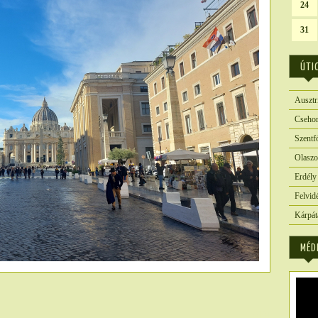
24
31
ÚTI
Ausztr
Csehor
Szentf
Olaszo
Erdély
Felvid
Kárpát
MÉD
6184