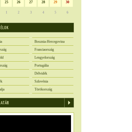
25
26
27
28
29
30
1
2
3
4
5
6
CÉLOK
ia
Bosznia-Hercegovina
szág
Franciaország
öld
Lengyelország
rszág
Portugália
Délvidék
ék
Szlovénia
alja
Törökország
IATÁR