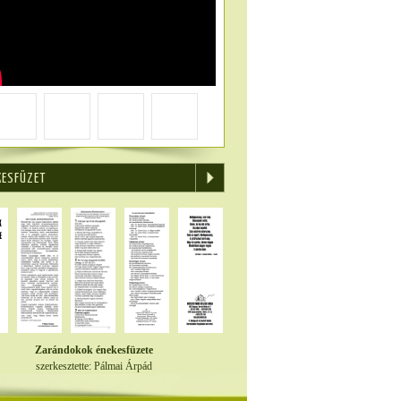
KESFÜZET
Zarándokok énekesfüzete
szerkesztette: Pálmai Árpád