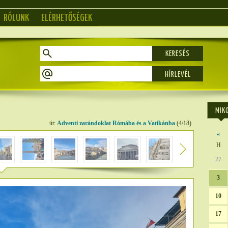
RÓLUNK
ELÉRHETŐSÉGEK
KERESÉS
MIK
út:
Adventi zarándoklat Rómába és a Vatikánba
(4/18)
«
H
27
3
10
17