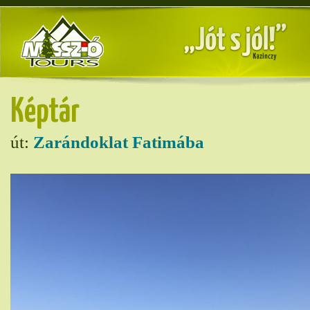
Képtár
út:
Zarándoklat Fatimába