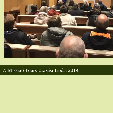
© Misszió Tours Utazási Iroda, 2019