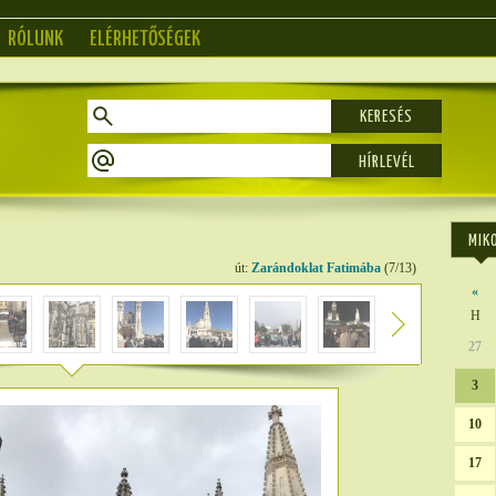
RÓLUNK
ELÉRHETŐSÉGEK
KERESÉS
MIK
út:
Zarándoklat Fatimába
(7/13)
«
H
27
3
10
17