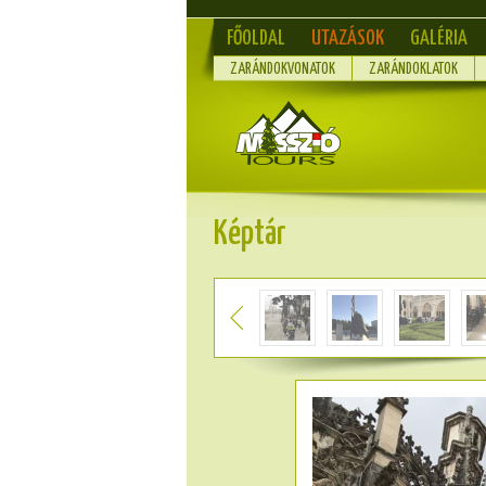
FŐOLDAL
UTAZÁSOK
GALÉRIA
ZARÁNDOKVONATOK
ZARÁNDOKLATOK
Képtár