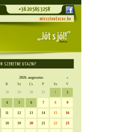
+36 20 565 3258
misszioutazas.hu
OR SZERETNE UTAZNI?
2026. augusztus
»
K
Sz
Cs
P
Sz
V
28
29
30
31
1
2
4
5
6
7
8
9
11
12
13
14
15
16
18
19
20
21
22
23