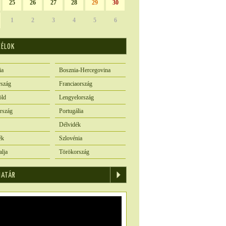
25
26
27
28
29
30
1
2
3
4
5
6
CÉLOK
ia
Bosznia-Hercegovina
szág
Franciaország
öld
Lengyelország
rszág
Portugália
Délvidék
ék
Szlovénia
alja
Törökország
IATÁR