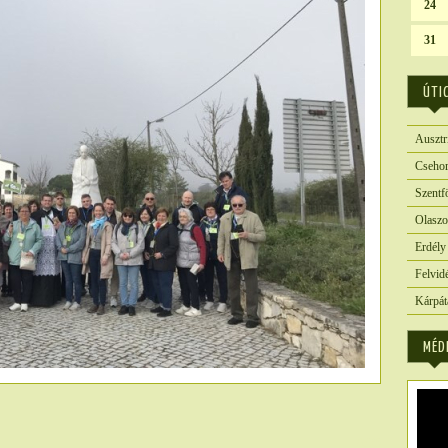
24
31
ÚTI
Ausztr
Csehor
Szentf
Olaszo
Erdély
Felvid
Kárpát
MÉD
6325