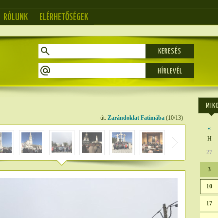
RÓLUNK
ELÉRHETŐSÉGEK
KERESÉS
MIK
út:
Zarándoklat Fatimába
(10/13)
«
H
27
3
10
17