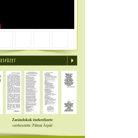
KESFÜZET
Zarándokok énekesfüzete
szerkesztette: Pálmai Árpád