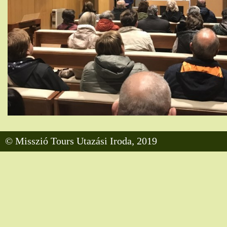
© Misszió Tours Utazási Iroda, 2019