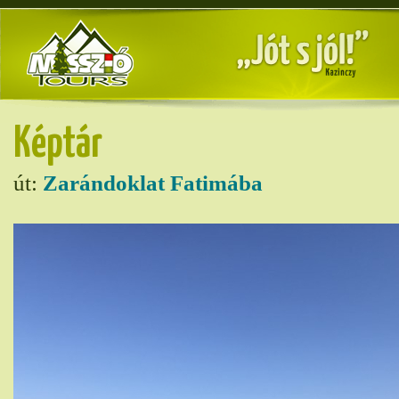
Képtár
út:
Zarándoklat Fatimába