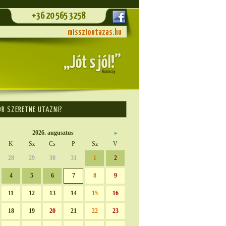
+36 20 565 3258
misszioutazas.hu
OR SZERETNE UTAZNI?
2026. augusztus
»
K
Sz
Cs
P
Sz
V
28
29
30
31
1
2
4
5
6
7
8
9
11
12
13
14
15
16
18
19
20
21
22
23