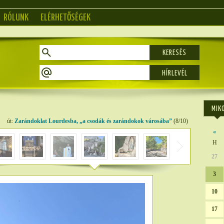
RÓLUNK
ELÉRHETŐSÉGEK
KERESÉS
MIK
út:
Zarándoklat Lourdesba, „a csodák és zarándokok városába”
(8/10)
«
H
27
3
10
17