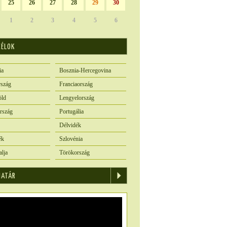
25
26
27
28
29
30
1
2
3
4
5
6
CÉLOK
ia
Bosznia-Hercegovina
szág
Franciaország
öld
Lengyelország
rszág
Portugália
Délvidék
ék
Szlovénia
alja
Törökország
IATÁR