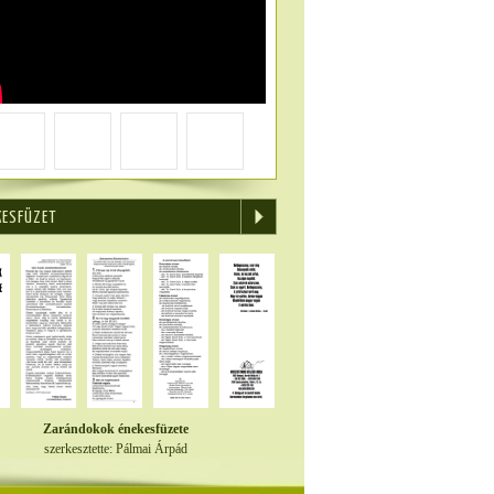
KESFÜZET
Zarándokok énekesfüzete
szerkesztette: Pálmai Árpád