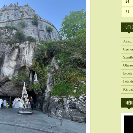
24
31
ÚTI
Ausztr
Csehor
Szentf
Olaszo
Erdély
Felvid
Kárpát
MÉD