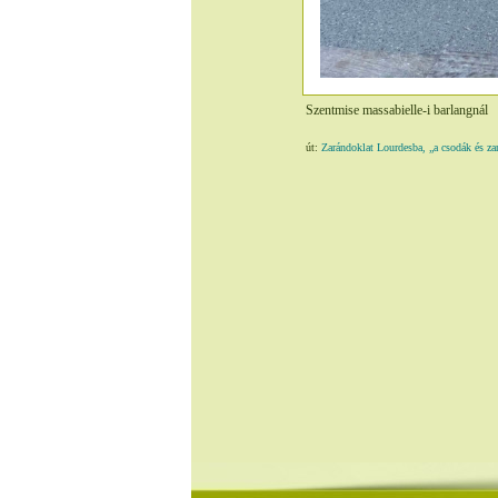
Szentmise massabielle-i barlangnál
út:
Zarándoklat Lourdesba, „a csodák és z