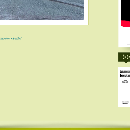
arándokok városába”
6371
ÉNE