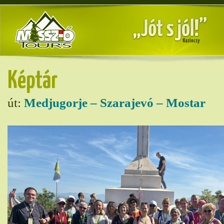
Képtár
út:
Medjugorje – Szarajevó – Mostar