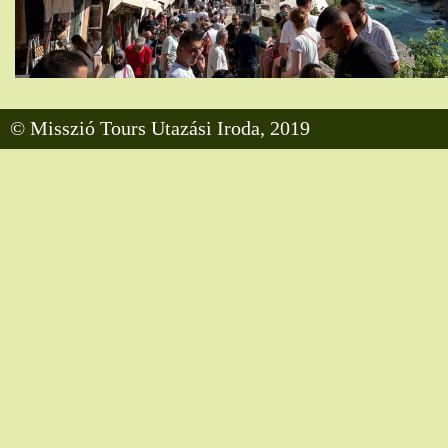
© Misszió Tours Utazási Iroda, 2019