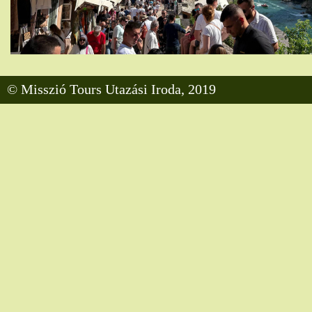
© Misszió Tours Utazási Iroda, 2019