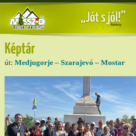
Képtár
út:
Medjugorje – Szarajevó – Mostar