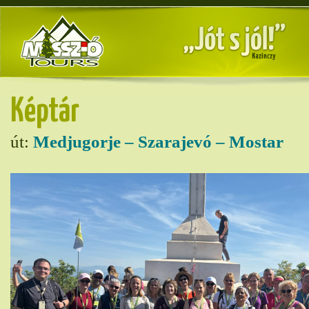
Képtár
út:
Medjugorje – Szarajevó – Mostar