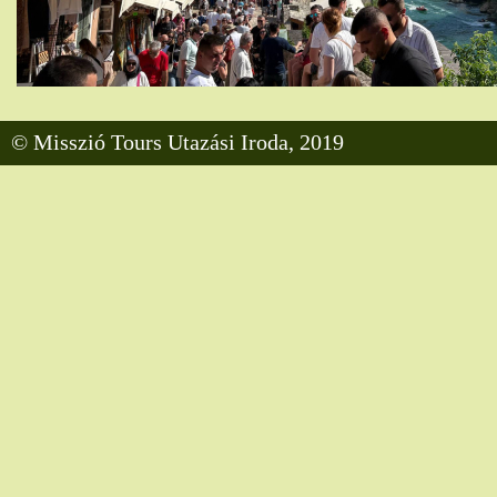
© Misszió Tours Utazási Iroda, 2019