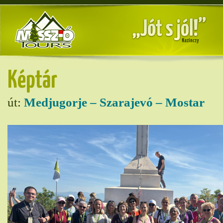
Képtár
út:
Medjugorje – Szarajevó – Mostar