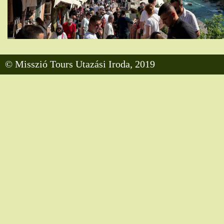
© Misszió Tours Utazási Iroda, 2019