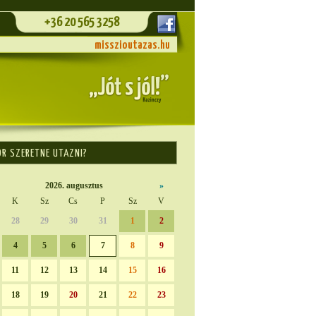
+36 20 565 3258
misszioutazas.hu
OR SZERETNE UTAZNI?
2026. augusztus
»
K
Sz
Cs
P
Sz
V
28
29
30
31
1
2
4
5
6
7
8
9
11
12
13
14
15
16
18
19
20
21
22
23