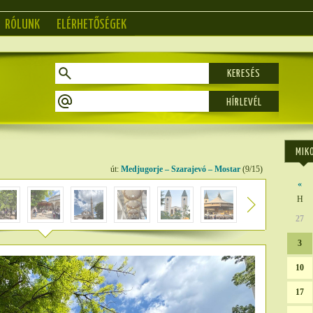
RÓLUNK
ELÉRHETŐSÉGEK
KERESÉS
MIK
út:
Medjugorje – Szarajevó – Mostar
(9/15)
«
H
27
3
10
17