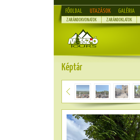
FŐOLDAL
UTAZÁSOK
GALÉRIA
ZARÁNDOKVONATOK
ZARÁNDOKLATOK
Képtár