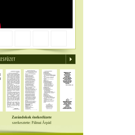
KESFÜZET
Zarándokok énekesfüzete
szerkesztette: Pálmai Árpád