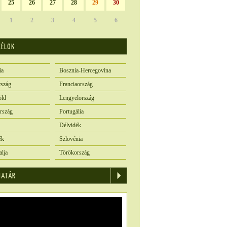
25
26
27
28
29
30
1
2
3
4
5
6
CÉLOK
ia
Bosznia-Hercegovina
szág
Franciaország
öld
Lengyelország
rszág
Portugália
Délvidék
ék
Szlovénia
alja
Törökország
IATÁR