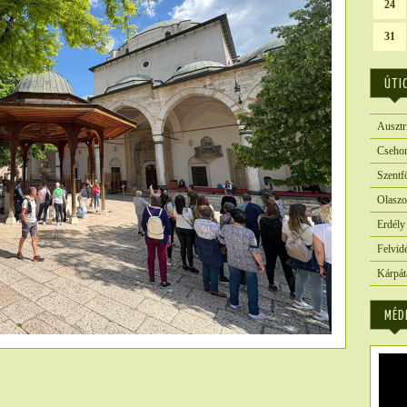
24
31
ÚTI
Ausztr
Csehor
Szentf
Olaszo
Erdély
Felvid
Kárpát
MÉD
6382