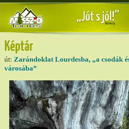
Képtár
út:
Zarándoklat Lourdesba, „a csodák 
városába”