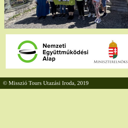
© Misszió Tours Utazási Iroda, 2019