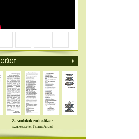
KESFÜZET
Zarándokok énekesfüzete
szerkesztette: Pálmai Árpád