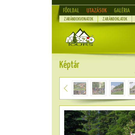
FŐOLDAL
UTAZÁSOK
GALÉRIA
ZARÁNDOKVONATOK
ZARÁNDOKLATOK
Képtár