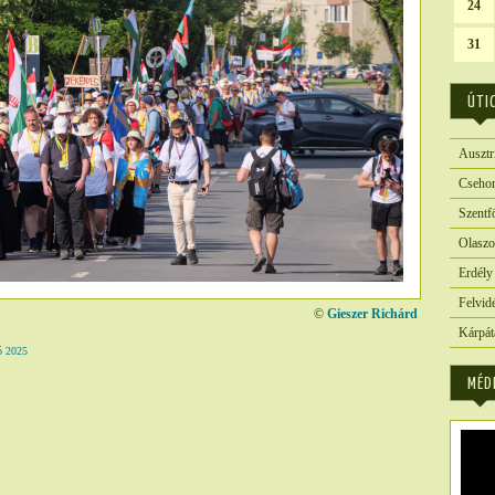
24
31
ÚTI
Ausztr
Csehor
Szentf
Olaszo
Erdély
Felvid
©
Gieszer Richárd
Kárpát
 2025
6445
MÉD