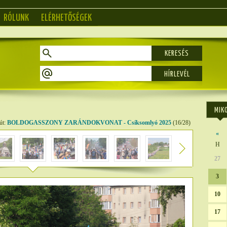
RÓLUNK
ELÉRHETŐSÉGEK
KERESÉS
MIK
út:
BOLDOGASSZONY ZARÁNDOKVONAT - Csíksomlyó 2025
(16/28)
«
H
27
3
10
17