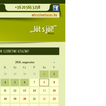
+36 20 565 3258
misszioutazas.hu
OR SZERETNE UTAZNI?
2026. augusztus
»
K
Sz
Cs
P
Sz
V
28
29
30
31
1
2
4
5
6
7
8
9
11
12
13
14
15
16
18
19
20
21
22
23