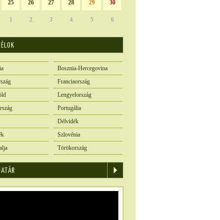
25
26
27
28
29
30
1
2
3
4
5
6
CÉLOK
ia
Bosznia-Hercegovina
szág
Franciaország
öld
Lengyelország
rszág
Portugália
Délvidék
ék
Szlovénia
alja
Törökország
IATÁR