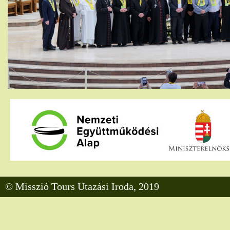
© Misszió Tours Utazási Iroda, 2019