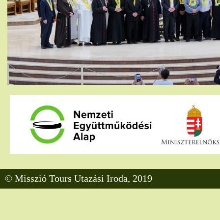
© Misszió Tours Utazási Iroda, 2019