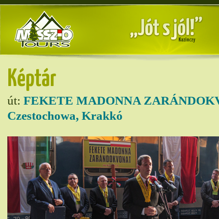
Képtár
út:
FEKETE MADONNA ZARÁNDOKVON
Czestochowa, Krakkó