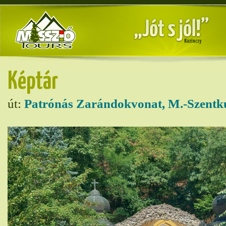
Képtár
út:
Patrónás Zarándokvonat, M.-Szentk