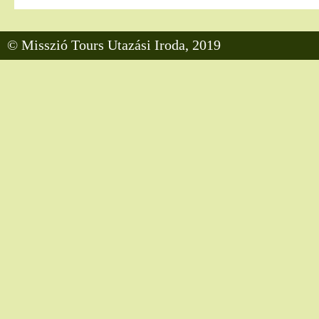
© Misszió Tours Utazási Iroda, 2019