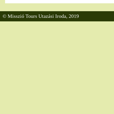
© Misszió Tours Utazási Iroda, 2019