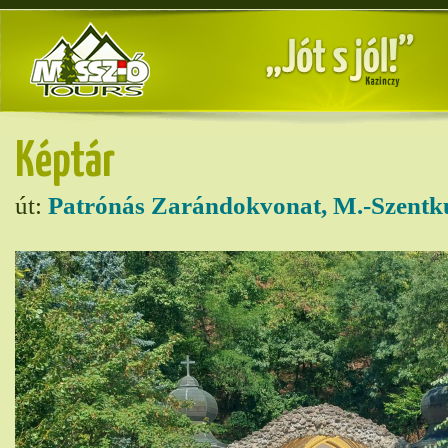
Képtár
út:
Patrónás Zarándokvonat, M.-Szentk