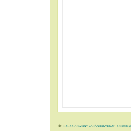
út:
BOLDOGASSZONY ZARÁNDOKVONAT - Csíksomlyó