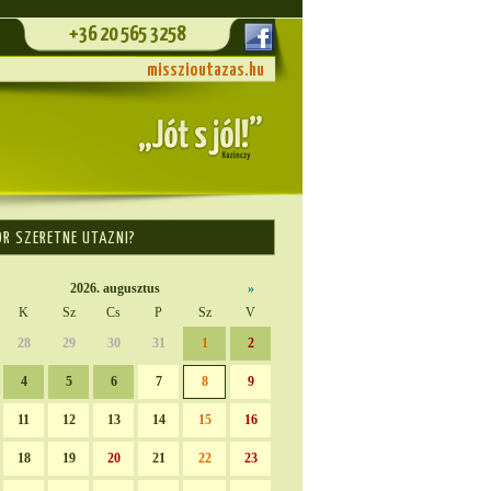
+36 20 565 3258
misszioutazas.hu
OR SZERETNE UTAZNI?
2026. augusztus
»
K
Sz
Cs
P
Sz
V
28
29
30
31
1
2
4
5
6
7
8
9
11
12
13
14
15
16
18
19
20
21
22
23