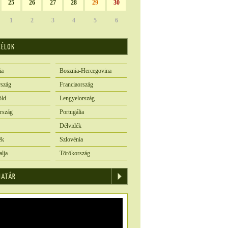
25
26
27
28
29
30
1
2
3
4
5
6
CÉLOK
ia
Bosznia-Hercegovina
szág
Franciaország
öld
Lengyelország
rszág
Portugália
Délvidék
ék
Szlovénia
alja
Törökország
IATÁR