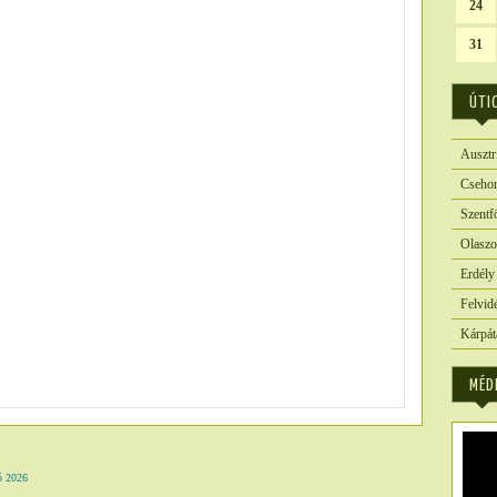
24
31
ÚTI
Ausztr
Csehor
Szentf
Olaszo
Erdély
Felvid
Kárpát
MÉD
 2026
6823