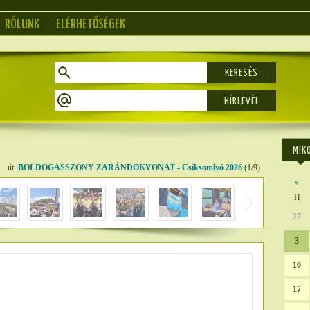
RÓLUNK
ELÉRHETŐSÉGEK
KERESÉS
MIK
út:
BOLDOGASSZONY ZARÁNDOKVONAT - Csíksomlyó 2026
(1/9)
«
H
27
3
10
17