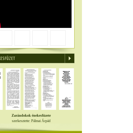
KESFÜZET
Zarándokok énekesfüzete
szerkesztette: Pálmai Árpád