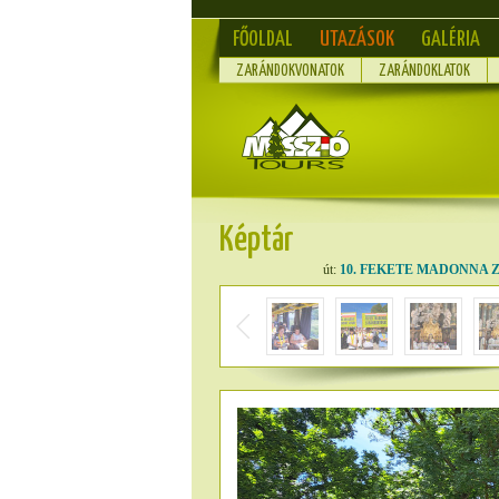
FŐOLDAL
UTAZÁSOK
GALÉRIA
ZARÁNDOKVONATOK
ZARÁNDOKLATOK
Képtár
út:
10. FEKETE MADONNA ZAR