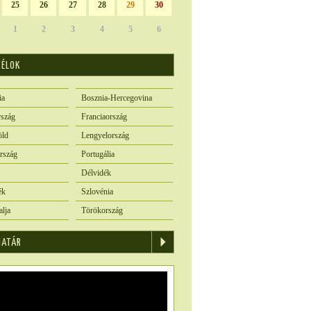
25
26
27
28
29
30
1
2
3
4
5
6
CÉLOK
ia
Bosznia-Hercegovina
szág
Franciaország
öld
Lengyelország
rszág
Portugália
Délvidék
ék
Szlovénia
alja
Törökország
IATÁR