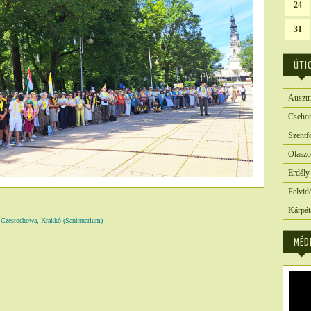
24
31
ÚTI
Ausztr
Csehor
Szentf
Olaszo
Erdély
Felvid
Kárpát
stochowa, Krakkó (Sanktuarium)
6870
MÉD