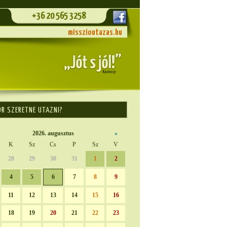
+36 20 565 3258
misszioutazas.hu
OR SZERETNE UTAZNI?
2026. augusztus
»
K
Sz
Cs
P
Sz
V
28
29
30
31
1
2
4
5
6
7
8
9
11
12
13
14
15
16
18
19
20
21
22
23