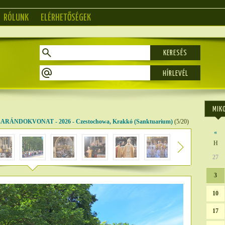
RÓLUNK
ELÉRHETŐSÉGEK
KERESÉS
MIK
ÁNDOKVONAT - 2026 - Czestochowa, Krakkó (Sanktuarium)
(5/20)
«
H
27
3
10
17