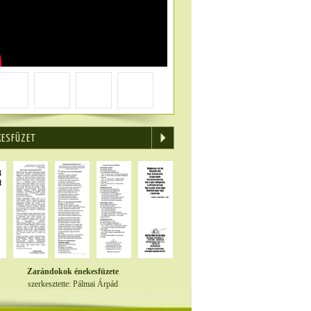
KESFÜZET
Zarándokok énekesfüzete
szerkesztette: Pálmai Árpád