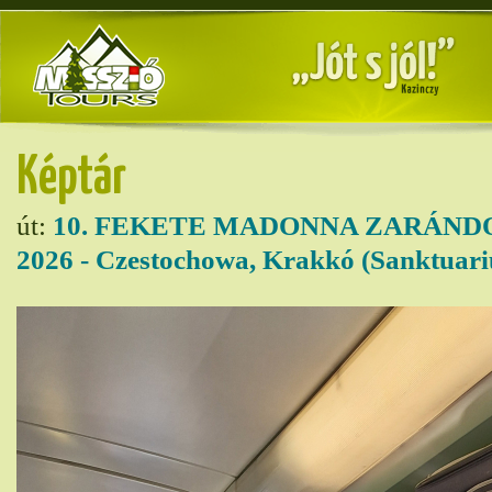
Képtár
út:
10. FEKETE MADONNA ZARÁND
2026 - Czestochowa, Krakkó (Sanktuar