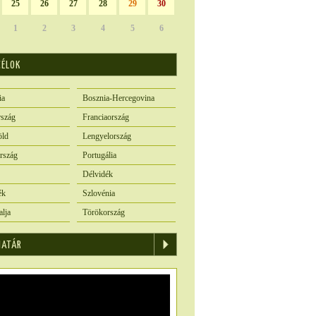
25
26
27
28
29
30
1
2
3
4
5
6
CÉLOK
ia
Bosznia-Hercegovina
szág
Franciaország
öld
Lengyelország
rszág
Portugália
Délvidék
ék
Szlovénia
alja
Törökország
IATÁR