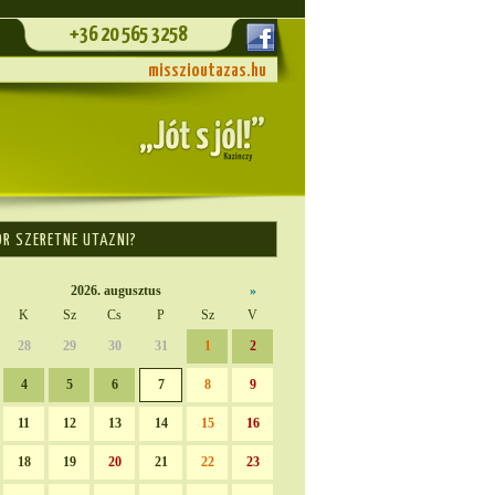
+36 20 565 3258
misszioutazas.hu
OR SZERETNE UTAZNI?
2026. augusztus
»
K
Sz
Cs
P
Sz
V
28
29
30
31
1
2
4
5
6
7
8
9
11
12
13
14
15
16
18
19
20
21
22
23