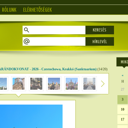
RÓLUNK
ELÉRHETŐSÉGEK
KERESÉS
MIK
ÁNDOKVONAT - 2026 - Czestochowa, Krakkó (Sanktuarium)
(14/20)
«
H
27
3
10
17