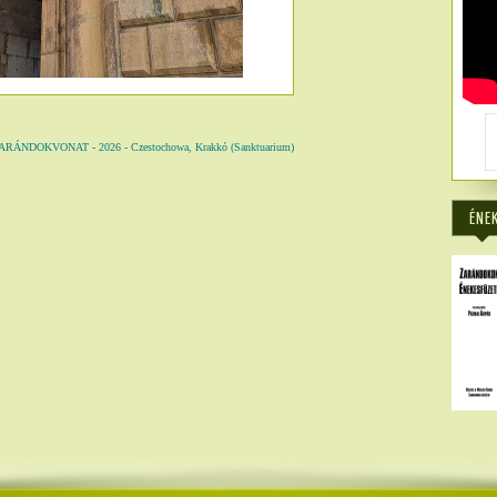
NDOKVONAT - 2026 - Czestochowa, Krakkó (Sanktuarium)
6880
ÉNE