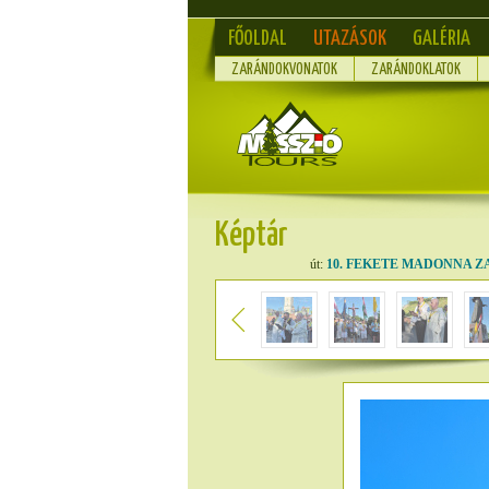
FŐOLDAL
UTAZÁSOK
GALÉRIA
ZARÁNDOKVONATOK
ZARÁNDOKLATOK
Képtár
út:
10. FEKETE MADONNA ZAR