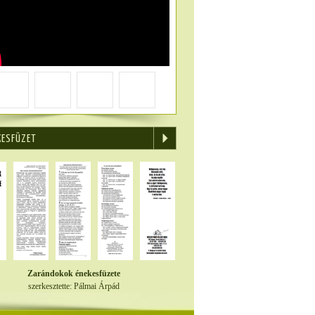
KESFÜZET
Zarándokok énekesfüzete
szerkesztette: Pálmai Árpád