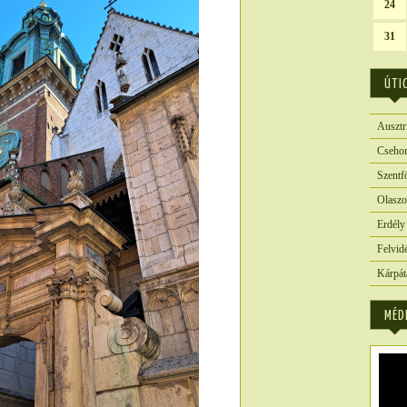
24
31
ÚTI
Ausztr
Csehor
Szentf
Olaszo
Erdély
Felvid
Kárpát
MÉD