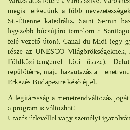
Varázslatos főtere a város szíve. Városné
megismerkedünk a főbb nevezetességek
St.-Étienne katedrális, Saint Sernin ba
legszebb búcsújáró templom a Santiag
felé vezető úton), Canal du Midi (egy g
része az UNESCO Világörökségeknek, A
Földközi-tengerrel köti össze). Délu
repülőtérre, majd hazautazás a menetrend s
Érkezés Budapestre késő éjjel.
A légitársaság a menetrendváltozás jogát 
a program is változhat!
Utazás útlevéllel vagy személyi igazolván