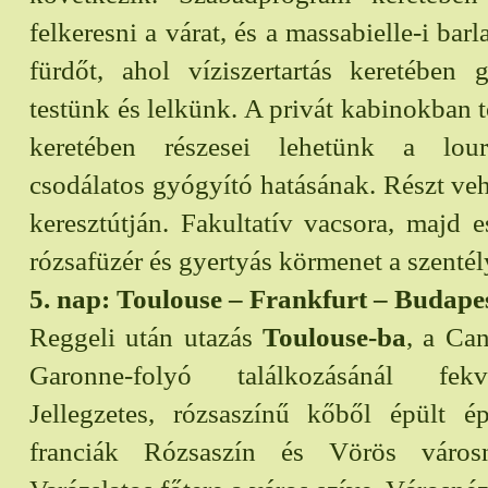
felkeresni a várat, és a massabielle-i barl
fürdőt, ahol víziszertartás keretében
testünk és lelkünk. A privát kabinokban t
keretében részesei lehetünk a lourd
csodálatos gyógyító hatásának. Részt ve
keresztútján. Fakultatív vacsora, majd e
rózsafüzér és gyertyás körmenet a szentél
5. nap: Toulouse – Frankfurt – Budape
Reggeli után utazás
Toulouse-ba
, a Ca
Garonne-folyó találkozásánál fek
Jellegzetes, rózsaszínű kőből épült ép
franciák Rózsaszín és Vörös város