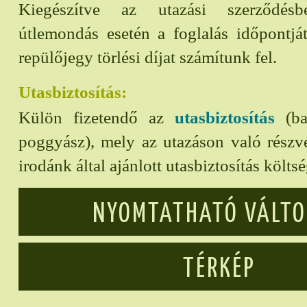
Kiegészítve az utazási szerződésbe
útlemondás esetén a foglalás időpontjá
repülőjegy törlési díjat számítunk fel.
Utasbiztosítás:
Külön fizetendő az
utasbiztosítás
(bal
poggyász), mely az utazáson való részvét
irodánk által ajánlott utasbiztosítás költs
NYOMTATHATÓ VÁLT
TÉRKÉP