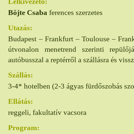
Lelkivezető:
Böjte Csaba
ferences szerzetes
Utazás:
Budapest – Frankfurt – Toulouse – Fran
útvonalon menetrend szerinti repülőjár
autóbusszal a reptérről a szállásra és viss
Szállás:
3-4* hotelben (2-3 ágyas fürdőszobás sz
Ellátás:
reggeli, fakultatív vacsora
Program: