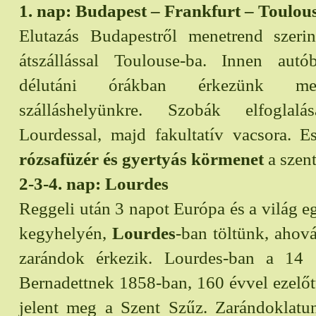
1. nap: Budapest – Frankfurt – Toulou
Elutazás Budapestről menetrend szerint
átszállással Toulouse-ba. Innen aut
délutáni órákban érkezünk
szálláshelyünkre. Szobák elfoglalá
Lourdessal, majd fakultatív vacsora. E
rózsafüzér és gyertyás körmenet
a szent
2-3-4. nap: Lourdes
Reggeli után 3 napot Európa és a világ 
kegyhelyén,
Lourdes
-ban töltünk, ahová
zarándok érkezik. Lourdes-ban a 14 
Bernadettnek 1858-ban, 160 évvel ezelő
jelent meg a Szent Szűz. Zarándoklatun