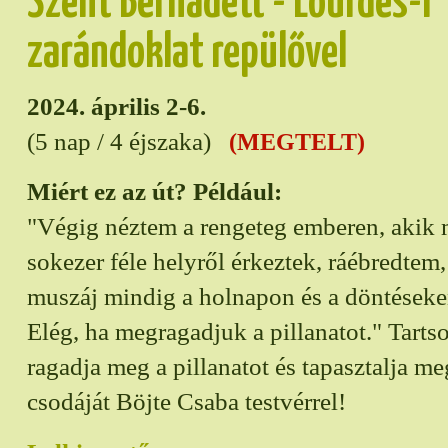
Szent Bernadett - Lourdes-i
zarándoklat repülővel
2024. április 2-6.
(5 nap / 4 éjszaka)
(MEGTELT)
Miért ez az út? Például:
"Végig néztem a rengeteg emberen, akik
sokezer féle helyről érkeztek, ráébredte
muszáj mindig a holnapon és a döntések
Elég, ha megragadjuk a pillanatot." Tarts
ragadja meg a pillanatot és tapasztalja me
csodáját Böjte Csaba testvérrel!