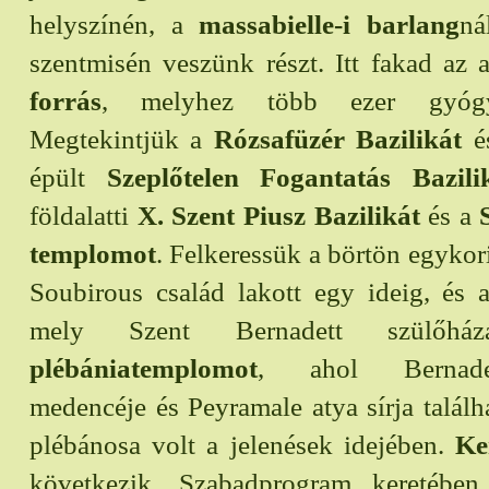
helyszínén, a
massabielle-i barlang
ná
szentmisén veszünk részt. Itt fakad az 
forrás
, melyhez több ezer gyógy
Megtekintjük a
Rózsafüzér Bazilikát
és
épült
Szeplőtelen Fogantatás Bazili
földalatti
X. Szent Piusz Bazilikát
és a
templomot
. Felkeressük a börtön egykori
Soubirous család lakott egy ideig, és
mely Szent Bernadett szülőhá
plébániatemplomot
, ahol Bernadet
medencéje és Peyramale atya sírja találh
plébánosa volt a jelenések idejében.
Ke
következik. Szabadprogram keretében