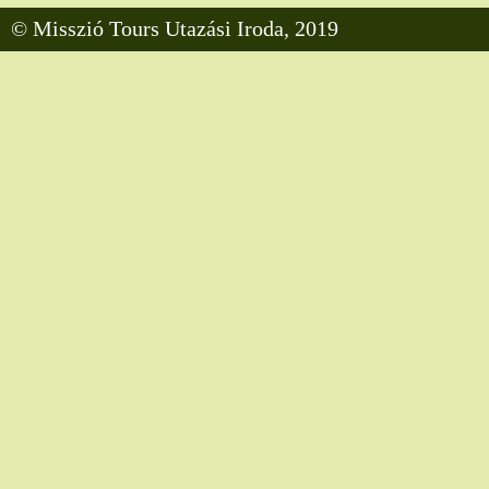
© Misszió Tours Utazási Iroda, 2019