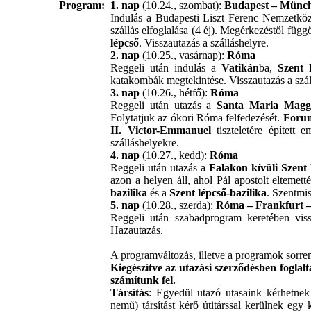
Program:
1. nap
(10.24., szombat):
Budapest – Münc
Indulás a Budapesti Liszt Ferenc Nemzetközi
szállás elfoglalása (4 éj). Megérkezéstől függ
lépcső
. Visszautazás a szálláshelyre.
2. nap
(10.25., vasárnap):
Róma
Reggeli után indulás a
Vatikán
ba,
Szent 
katakombák megtekintése. Visszautazás a szál
3. nap
(10.26., hétfő):
Róma
Reggeli után utazás a
Santa Maria Maggi
Folytatjuk az ókori Róma felfedezését.
Foru
II. Victor-Emmanuel
tiszteletére épített
szálláshelyekre.
4. nap
(10.27., kedd):
Róma
Reggeli után utazás a
Falakon kívüli Szent 
azon a helyen áll, ahol Pál apostolt elteme
bazilika
és a
Szent lépcső-bazilika
. Szentmi
5. nap
(10.28., szerda):
Róma – Frankfurt 
Reggeli után szabadprogram keretében viss
Hazautazás.
A programváltozás, illetve a programok sorre
Kiegészítve az utazási szerződésben foglalt
számítunk fel.
Társítás
: Egyedül utazó utasaink kérhetnek
nemű) társítást kérő útitárssal kerülnek eg