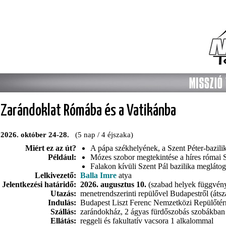
Zarándoklat Rómába és a Vatikánba
2026. október 24-28.
(5 nap / 4 éjszaka)
Miért ez az út?
A pápa székhelyének, a Szent Péter-bazili
Például:
Mózes szobor megtekintése a híres római 
Falakon kívüli Szent Pál bazilika meglátog
Lelkivezető:
Balla Imre
atya
Jelentkezési határidő:
2026. augusztus 10.
(szabad helyek függvén
Utazás:
menetrendszerinti repülővel Budapestről (át
Indulás:
Budapest Liszt Ferenc Nemzetközi Repülőtérrő
Szállás:
zarándokház, 2 ágyas fürdőszobás szobákban
Ellátás:
reggeli és fakultatív vacsora 1 alkalommal