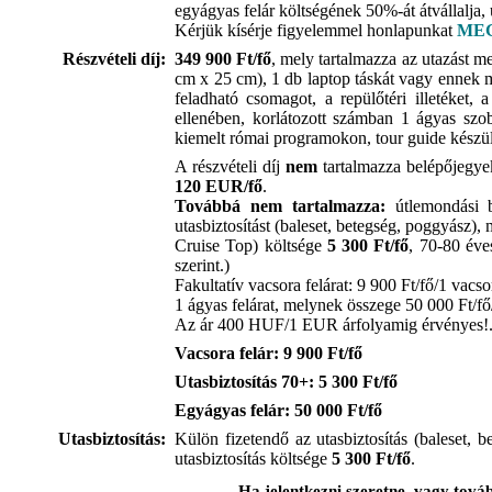
egyágyas felár költségének 50%-át átvállalja
Kérjük kísérje figyelemmel honlapunkat
ME
Részvételi díj:
349 900
Ft/fő
, mely tartalmazza az utazást 
cm x 25 cm), 1 db laptop táskát vagy ennek
feladható csomagot, a repülőtéri illetéket, 
ellenében, korlátozott számban 1 ágyas szo
kiemelt római programokon, tour guide készül
A részvételi díj
nem
tartalmazza belépőjegyek
120 EUR/fő
.
Továbbá nem tartalmazza:
útlemondási bi
utasbiztosítást (baleset, betegség, poggyász), 
Cruise Top) költsége
5 300 Ft/fő
, 70-80 éve
szerint.)
Fakultatív vacsora felárat: 9 900 Ft/fő/1 vacso
1 ágyas felárat, melynek összege 50 000 Ft/fő
Az ár 400 HUF/1 EUR árfolyamig érvényes!
Vacsora felár:
9 900
Ft/fő
Utasbiztosítás 70+:
5 300
Ft/fő
Egyágyas felár:
50 000
Ft/fő
Utasbiztosítás:
Külön fizetendő az utasbiztosítás (baleset, b
utasbiztosítás költsége
5 300
Ft/fő
.
Ha jelentkezni szeretne, vagy tová