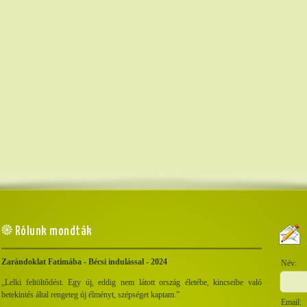
Rólunk mondták
Zarándoklat Fatimába - Bécsi indulással - 2024
„Lelki feltöltődést. Egy új, eddig nem látott ország életébe, kincseibe való
betekintés által rengeteg új élményt, szépséget kaptam.”