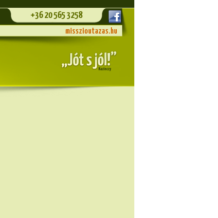
+36 20 565 3258
misszioutazas.hu