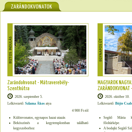
ZARÁNDOKVONATOK
Zarándokvonat - Mátraverebély-
MAGYAROK NAGYA
Szentkútra
ZARÁNDOKVONAT -
2026. szeptember 5.
2026. október 10.
Lelkivezető:
Szlama Ákos
atya
Lelkivezető:
Böjte Csa
4 900 Ft-tól
Különvonatos, egynapos hazai utazás
Segítő Mária k
Beköszönés a kegytemplomban található
főoltárképe.
kegyszoborhoz
A bodajki Segítő Sz