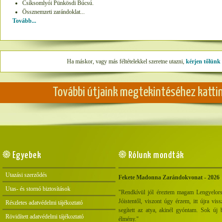
Csíksomlyói Pünkösdi Búcsú.
Össznemzeti zarándoklat...
Tovább...
Ha máskor, vagy más féltételekkel szeretne utazni,
kérjen tőlünk 
További útjaink megtekintéséhez kattin
Egyebek
Rólunk mondták
Utazási szerződés
Fekete Madonna Zarándokvonat - 2026
Utas- és stornó biztosítások
"Rendkívül jól éreztem magam Lengyelorsz
Jóistentől, viszont úgy érzem, itt újra vis
Részletes adatvédelmi tájékoztató
segített az atya, akinél gyóntam. Sok új b
Rövidített adatvédelmi tájékoztató
élmény."