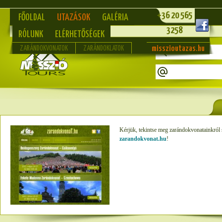
+36 20 565
FŐOLDAL
UTAZÁSOK
GALÉRIA
3258
RÓLUNK
ELÉRHETŐSÉGEK
misszioutazas.hu
ZARÁNDOKVONATOK
ZARÁNDOKLATOK
Kérjük, tekintse meg zarándokvonatainkról 
zarandokvonat.hu
!