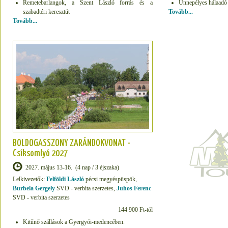
Remetebarlangok, a Szent László forrás és a
Ünnepélyes hálaadó 
szabadtéri keresztút
Tovább...
Tovább...
BOLDOGASSZONY ZARÁNDOKVONAT -
Csíksomlyó 2027
2027. május 13-16. (4 nap / 3 éjszaka)
Lelkivezetők:
Felföldi László
pécsi megyéspüspök,
Burbela Gergely
SVD - verbita szerzetes,
Juhos Ferenc
SVD - verbita szerzetes
144 900 Ft-tól
Kitűnő szállások a Gyergyói-medencében.