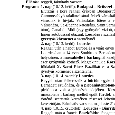
Ellátás:
reggeli, fakultatív vacsora
Program:
1. nap
(10.12. hétfő):
Budapest – Brüsszel 
Elutazás a kora reggeli órákban Budapestről
Garonne-folyó találkozásánál fekvő városkáb
városnak is hívják. Varázslatos főtere a
Városháza, St.-Étienne katedrális, Saint Ser
úton), Canal du Midi (egy gyönyörű vízi út,
Innen autóbusszal utazunk
Lourdes
-i szállá
gyertyás körmenet
a szentélynél.
2. nap
(10.13. kedd):
Lourdes
Reggeli után a napot Európa és a világ egyi
Lourdes-ban a 14 éves Soubirous Bernadett
helyszínén, a
massabielle-i barlang
nál kezd
ezer gyógyulás köthető. Megtekintjük a
Rózs
földalatti
X. Szent Piusz Bazilikát
és a
Sz
gyertyás körmenet a szentélynél.
3. nap
(10.14. szerda):
Lourdes
Reggeli után felkeressük a
börtön
egykori 
Bernadett szülőháza, és a
plébániatemplom
plébánosa volt a jelenések idejében.
Kere
massabielle-i barlang mellett épült
fürdőt
, 
történő szertartás keretében részesei lehe
keresztútján. Fakultatív vacsora, majd este 21
4. nap
(10.15. csütörtök):
Lourdes – Biarrit
Reggeli után a francia
Baszkföld
re látogatu