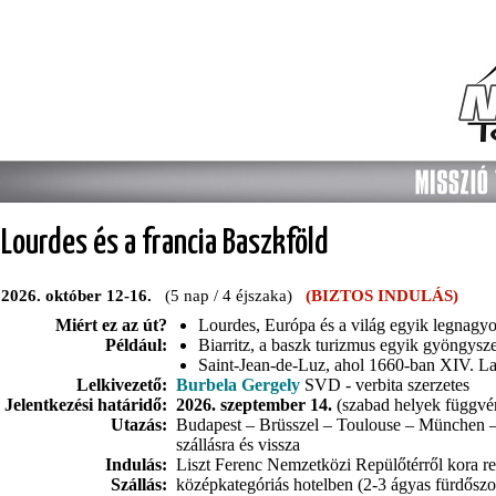
Lourdes és a francia Baszkföld
2026. október 12-16.
(5 nap / 4 éjszaka)
(BIZTOS INDULÁS)
Miért ez az út?
Lourdes, Európa és a világ egyik legnagy
Például:
Biarritz, a baszk turizmus egyik gyöngys
Saint-Jean-de-Luz, ahol 1660-ban XIV. La
Lelkivezető:
Burbela Gergely
SVD - verbita szerzetes
Jelentkezési határidő:
2026. szeptember 14.
(szabad helyek függvé
Utazás:
Budapest – Brüsszel – Toulouse – München – Bu
szállásra és vissza
Indulás:
Liszt Ferenc Nemzetközi Repülőtérről kora re
Szállás:
középkategóriás hotelben (2-3 ágyas fürdősz