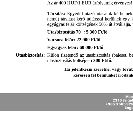
Az ár 400 HUF/1 EUR árfolyamig érvényes!
Társítás:
Egyedül utazó utasaink kérhetnek 
nemű) társítást kérő útitárssal kerülnek eg
egyágyas felár költségének 50%-át átvállalja
Utasbiztosítás 70+:
5 300
Ft/fő
Vacsora felár:
22 900
Ft/fő
Egyágyas felár:
60 000
Ft/fő
Utasbiztosítás:
Külön fizetendő az utasbiztosítás (baleset, b
utasbiztosítás költsége
5 300
Ft/fő
.
Ha jelentkezni szeretne, vagy tová
keressen fel bennünket irodán