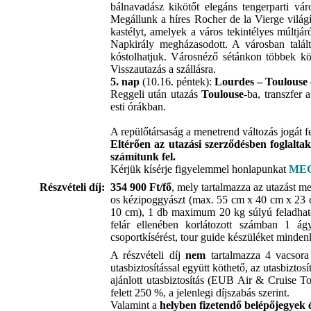
bálnavadász kikötőt elegáns tengerparti vá
Megállunk a híres Rocher de la Vierge világ
kastélyt, amelyek a város tekintélyes múltj
Napkirály megházasodott. A városban talá
kóstolhatjuk. Városnéző sétánkon többek kö
Visszautazás a szállásra.
5. nap
(10.16. péntek):
Lourdes – Toulouse
Reggeli után utazás
Toulouse
-ba, transzfer 
esti órákban.
A repülőtársaság a menetrend változás jogát fe
Eltérően az utazási szerződésben foglaltak
számítunk fel.
Kérjük kísérje figyelemmel honlapunkat
ME
Részvételi díj:
354 900
Ft/fő
, mely tartalmazza az utazást me
os kézipoggyászt (max. 55 cm x 40 cm x 23 c
10 cm), 1 db maximum 20 kg súlyú feladható 
felár ellenében korlátozott számban 1 ág
csoportkísérést, tour guide készüléket mindenk
A részvételi díj
nem
tartalmazza 4 vacsora f
utasbiztosítással együtt köthető, az utasbiztosí
ajánlott utasbiztosítás (EUB Air & Cruise T
felett 250 %, a jelenlegi díjszabás szerint.
Valamint a
helyben fizetendő belépőjegyek