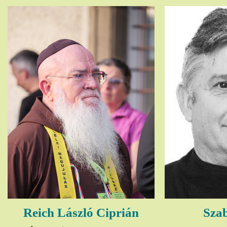
Reich László Ciprián
Szab