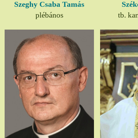
Szeghy Csaba Tamás
Szék
plébános
tb. ka