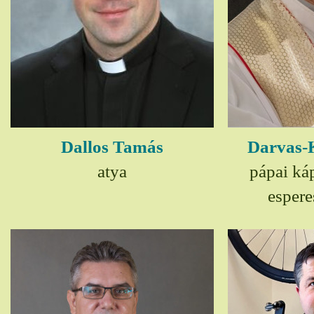
Dallos Tamás
Darvas-
atya
pápai ká
espere