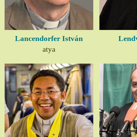
Lancendorfer István
Lendv
atya