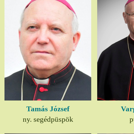
Tamás József
Var
ny. segédpüspök
p