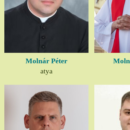
Molnár Péter
Moln
atya