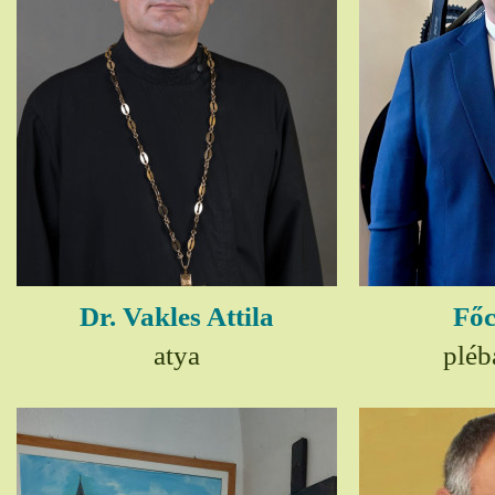
Dr. Vakles Attila
Főc
atya
pléb