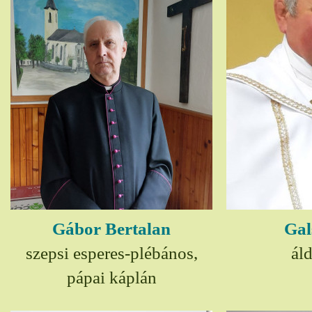
Gábor Bertalan
Gal
szepsi esperes-plébános,
ál
pápai káplán