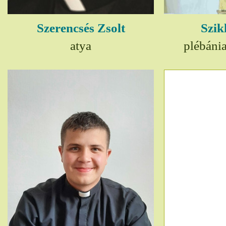
Szerencsés Zsolt
Szik
atya
plébáni