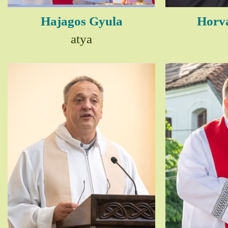
Hajagos Gyula
Horv
atya