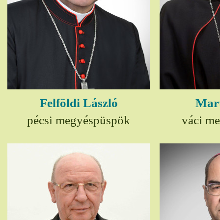
Felföldi László
Mart
pécsi megyéspüspök
váci m