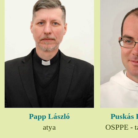
Papp László
Puskás 
atya
OSPPE - t