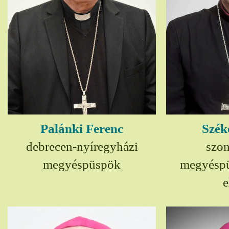
Palánki Ferenc
Szék
debrecen-nyíregyházi
szom
megyéspüspök
megyésp
e