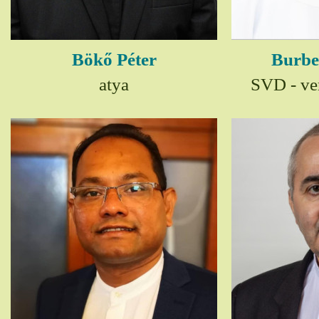
Bökő Péter
Burbe
atya
SVD - ver