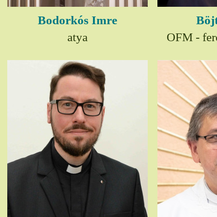
Bodorkós Imre
Böj
atya
OFM - fer