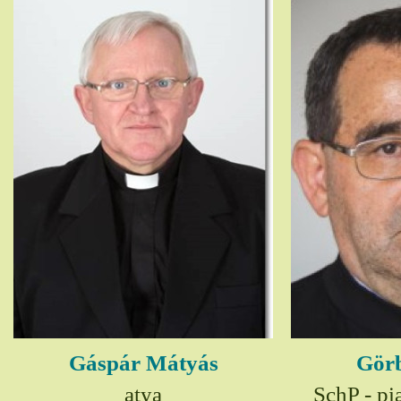
Gáspár Mátyás
Görb
atya
SchP - pia