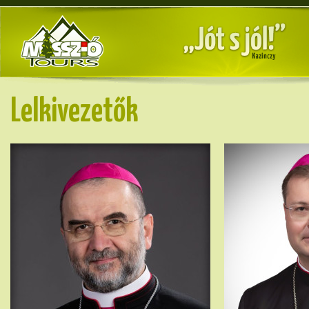
Lelkivezetők