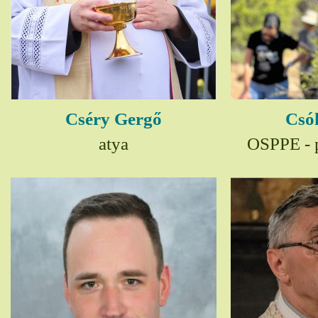
Cséry Gergő
Csó
atya
OSPPE - p