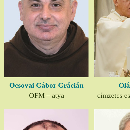
Ocsovai Gábor Grácián
Olá
OFM – atya
címzetes e