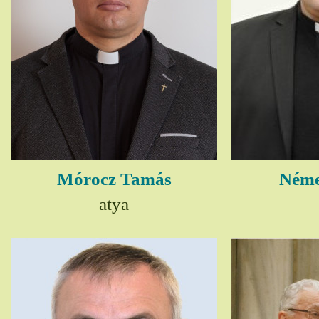
Mórocz Tamás
Néme
atya