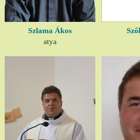
Szlama Ákos
Sző
atya