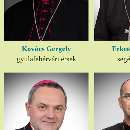
Kovács Gergely
Feket
gyulafehérvári érsek
seg