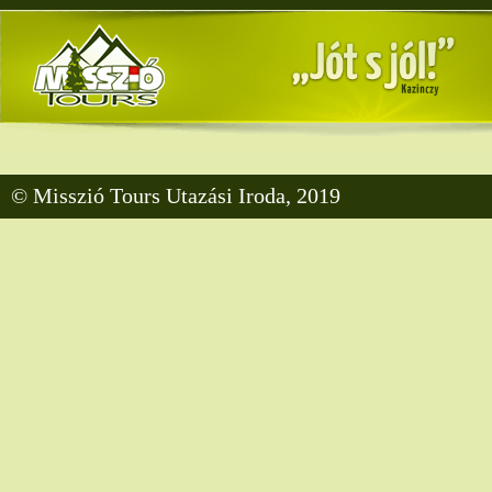
© Misszió Tours Utazási Iroda, 2019