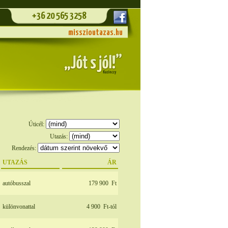
+36 20 565 3258
misszioutazas.hu
Úticél:
Utazás:
Rendezés:
UTAZÁS
ÁR
autóbusszal
179 900
Ft
különvonattal
4 900
Ft-tól