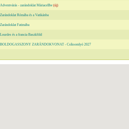
Adventvárás - zarándoklat Máriacellbe
(új)
Zarándoklat Rómába és a Vatikánba
Zarándoklat Fatimába
Lourdes és a francia Baszkföld
BOLDOGASSZONY ZARÁNDOKVONAT - Csíksomlyó 2027