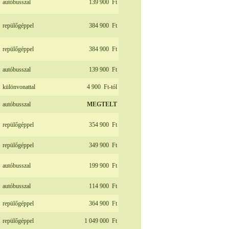
autóbusszal
139 900
Ft
repülőgéppel
384 900
Ft
repülőgéppel
384 900
Ft
autóbusszal
139 900
Ft
különvonattal
4 900
Ft-tól
autóbusszal
MEGTELT
repülőgéppel
354 900
Ft
repülőgéppel
349 900
Ft
autóbusszal
199 900
Ft
autóbusszal
114 900
Ft
repülőgéppel
364 900
Ft
repülőgéppel
1 049 000
Ft