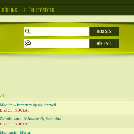
RÓLUNK
ELÉRHETŐSÉGEK
KERESÉS
ÚT
Mladifest – keresztény ifjúsági fesztivál
BIZTOS INDULÁS
Zarándokvonat - Mátraverebély-Szentkútra
BIZTOS INDULÁS
Medjugorje – Mostar