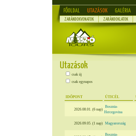
FŐOLDAL
UTAZÁSOK
GALÉRIA
ZARÁNDOKVONATOK
ZARÁNDOKLATOK
Utazások
csak új
csak egynapos
IDŐPONT
ÚTICÉL
Bosznia-
2026.08.01. (6 nap)
Hercegovina
2026.09.05. (1 nap)
Magyarország
Bosznia-