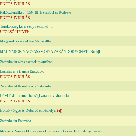
BIZTOS INDULÁS
Rákóczi emlékév - 350. III. Isztambul és Rodostó
BIZTOS INDULÁS
Törökország keresztény szemmel – I.
UTOLSÓ HELYEK
Magyarok zarándoklata Máriacellbe
MAGYAROK NAGYASSZONYA ZARÁNDOKVONAT - Bodajk
Zarándoklat olasz szentek nyomában
Lourdes és a francia Baszkföld
BIZTOS INDULÁS
Zarándoklat Rómába és a Vatikánba
Délvidéki, al-dunai, bánsági zarándok-kirándulás
BIZTOS INDULÁS
Isonzó-völgye és Doberdó emlékhelyei
(új)
Zarándoklat Fatimába
Mexikó - Zarándoklat, egyházi kultúrtörténet és ősi kultúrák nyomában