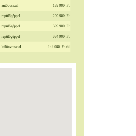
autóbusszal
139 900
Ft
repülőgéppel
299 900
Ft
repülőgéppel
399 900
Ft
repülőgéppel
384 900
Ft
különvonattal
144 900
Ft-tól