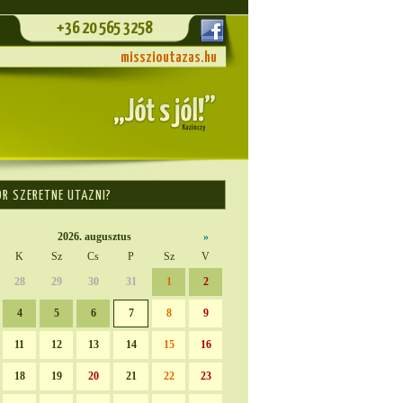
+36 20 565 3258
misszioutazas.hu
OR SZERETNE UTAZNI?
2026. augusztus
»
K
Sz
Cs
P
Sz
V
28
29
30
31
1
2
4
5
6
7
8
9
11
12
13
14
15
16
18
19
20
21
22
23