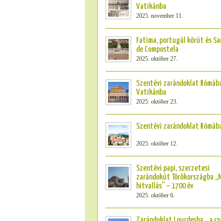
Vatikánba
2025. november 11.
Fatima, portugál körút és S
de Compostela
2025. október 27.
Szentévi zarándoklat Rómába
Vatikánba
2025. október 23.
Szentévi zarándoklat Rómáb
2025. október 12.
Szentévi papi, szerzetesi
zarándokút Törökországba „N
hitvallás” – 1700 év
2025. október 6.
Zarándoklat Lourdesba, „a cs