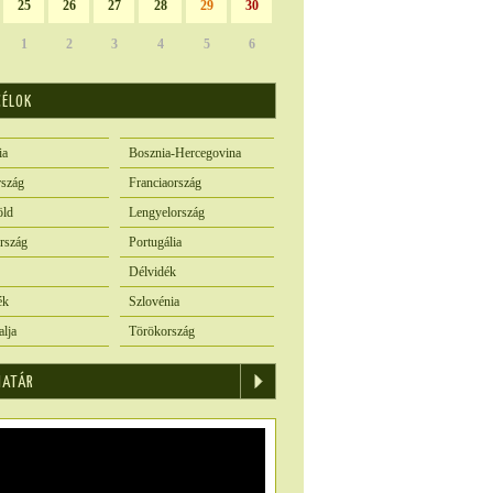
25
26
27
28
29
30
1
2
3
4
5
6
CÉLOK
ia
Bosznia-Hercegovina
szág
Franciaország
öld
Lengyelország
rszág
Portugália
Délvidék
ék
Szlovénia
alja
Törökország
IATÁR