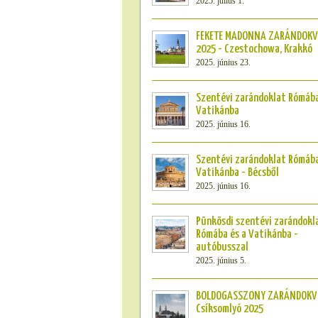
2025. július 1.
FEKETE MADONNA ZARÁNDOKV
2025 - Czestochowa, Krakkó
2025. június 23.
Szentévi zarándoklat Rómába
Vatikánba
2025. június 16.
Szentévi zarándoklat Rómába
Vatikánba - Bécsből
2025. június 16.
Pünkösdi szentévi zarándokl
Rómába és a Vatikánba -
autóbusszal
2025. június 5.
BOLDOGASSZONY ZARÁNDOKV
Csíksomlyó 2025