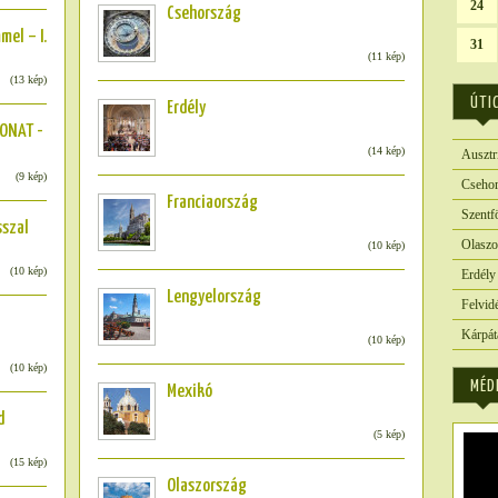
24
Csehország
el – I.
31
(11 kép)
(13 kép)
ÚTI
Erdély
ONAT -
(14 kép)
Ausztr
(9 kép)
Csehor
Franciaország
Szentf
szal
Olaszo
(10 kép)
(10 kép)
Erdély
Lengyelország
Felvid
Kárpát
(10 kép)
(10 kép)
MÉD
Mexikó
d
(5 kép)
(15 kép)
Olaszország