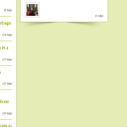
(9 kép)
(1 kép)
antiago
(14 kép)
 és a
(13 kép)
a
(12 kép)
iceai
(10 kép)
odák és