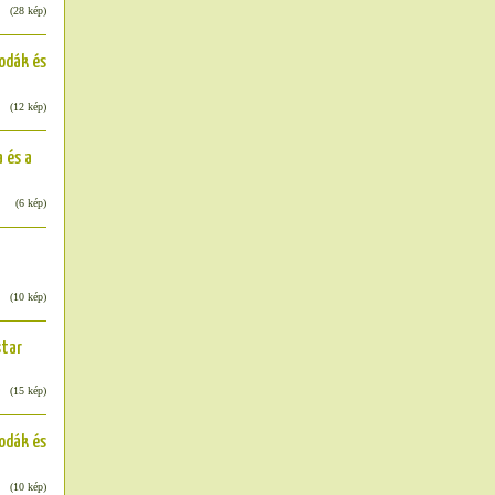
(28 kép)
odák és
(12 kép)
 és a
(6 kép)
(10 kép)
star
(15 kép)
odák és
(10 kép)