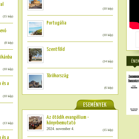
al
(10 kép)
(15 kép)
Portugália
jevó
(10 kép)
(8 kép)
Szentföld
tikánba
ÉNE
(14 kép)
(10 kép)
Törökország
 és a
(6 kép)
(10 kép)
ESEMÉNYEK
Az ötödik evangélium -
könyvbemutató
(13 kép)
2024. november 4.
(15 kép)
 és a