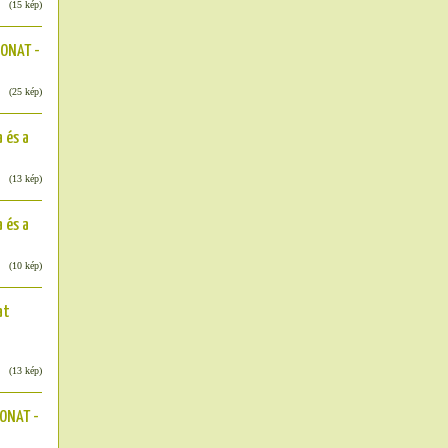
(15 kép)
ONAT -
(25 kép)
 és a
(13 kép)
 és a
(10 kép)
at
(13 kép)
ONAT -