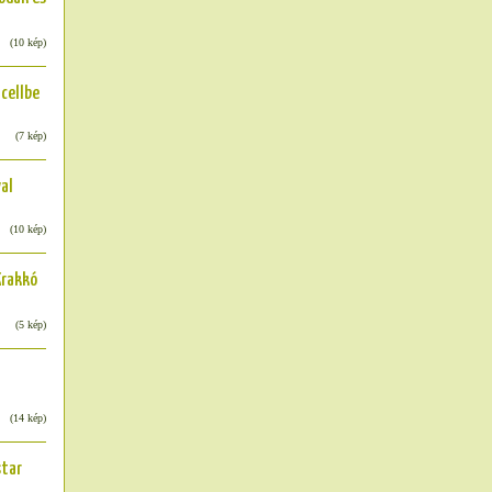
(10 kép)
cellbe
(7 kép)
al
(10 kép)
Krakkó
(5 kép)
(14 kép)
star