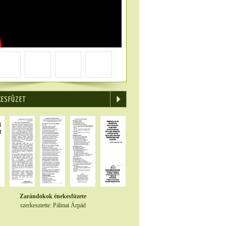
KESFÜZET
Zarándokok énekesfüzete
szerkesztette: Pálmai Árpád