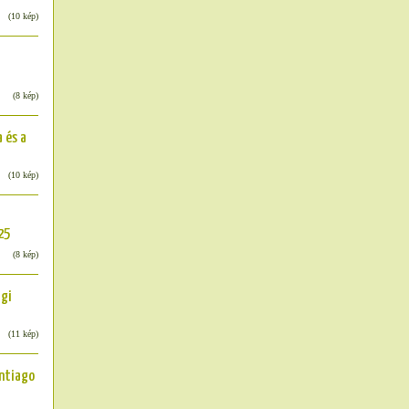
(10 kép)
(8 kép)
 és a
(10 kép)
25
(8 kép)
ági
(11 kép)
antiago