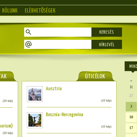
RÓLUNK
ELÉRHETŐSÉGEK
KERESÉS
MIK
TAK
ÚTICÉLOK
«
H
Ausztria
27
(10 kép)
(20 kép)
3
Bosznia-Hercegovina
10
uarium)
(10 kép)
17
(20 kép)