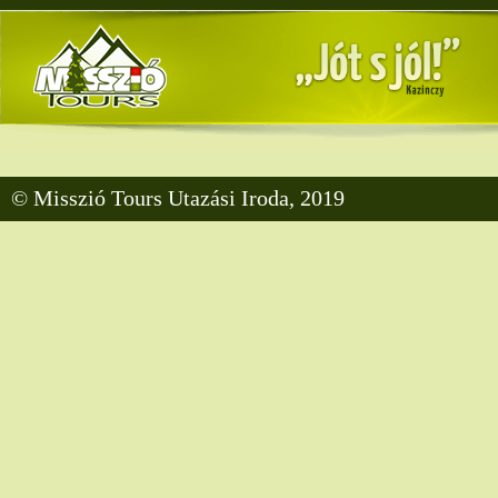
© Misszió Tours Utazási Iroda, 2019