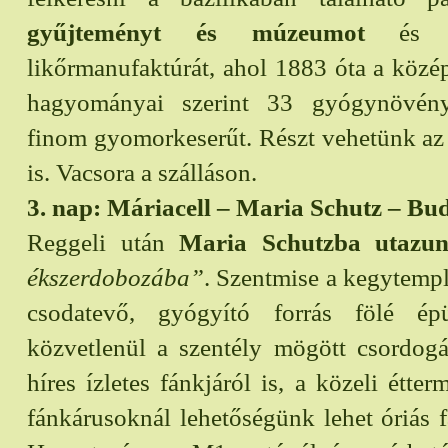
gyűjteményt és múzeumot
és az
likőrmanufaktúrát, ahol 1883 óta a közé
hagyományai szerint 33 gyógynövény
finom gyomorkeserűt. Részt vehetünk az
is. Vacsora a szálláson.
3. nap: Máriacell – Maria Schutz – Bu
Reggeli után
Maria Schutzba utazu
ékszerdobozába”
. Szentmise a kegytemp
csodatevő, gyógyító forrás fölé é
közvetlenül a szentély mögött csordogá
híres ízletes fánkjáról is, a közeli étter
fánkárusoknál lehetőségünk lehet óriás f