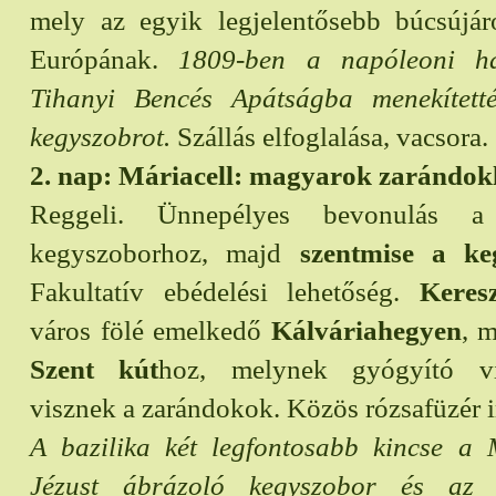
mely az egyik legjelentősebb búcsújá
Európának.
1809-ben a napóleoni h
Tihanyi Bencés Apátságba menekített
kegyszobrot.
Szállás elfoglalása, vacsora.
2. nap: Máriacell: magyarok zarándok
Reggeli. Ünnepélyes bevonulás a
kegyszoborhoz, majd
szentmise a k
Fakultatív ebédelési lehetőség.
Keresz
város fölé emelkedő
Kálváriahegyen
, m
Szent kút
hoz, melynek gyógyító vi
visznek a zarándokok. Közös rózsafüzér 
A bazilika két legfontosabb kincse a 
Jézust ábrázoló kegyszobor és az 