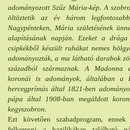
adományozott Szűz Mária-kép. A szobro
öltöztetik az év három legfontosab
Nagypénteken, Mária születésének ünn
alapításának napján. Ezeket a drága
csipkékből készült ruhákat nemes hölgye
adományozták, a ma látható darabok z
századból származnak. A Madonna é
koronái is adományok, általában a
hercegprímás által 1821-ben adományoz
pápa által 1908-ban megáldott koron
kegyszobron.
Ezt követően szabadprogram, ennek
felkeresni a bazilikában található 