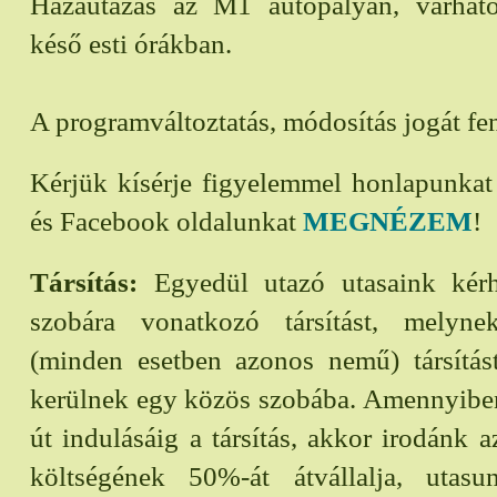
Hazautazás az M1 autópályán, várhat
késő esti órákban.
A programváltoztatás, módosítás jogát fen
Kérjük kísérje figyelemmel honlapunka
és Facebook oldalunkat
MEGNÉZEM
!
Társítás:
Egyedül utazó utasaink kérh
szobára vonatkozó társítást, melyn
(minden esetben azonos nemű) társítást
kerülnek egy közös szobába. Amennyiben
út indulásáig a társítás, akkor irodánk a
költségének 50%-át átvállalja, utas