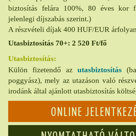
biztosítás felára 100%, 80 éves kor 
jelenlegi díjszabás szerint.)
A részvételi díjak 400 HUF/EUR árfolya
Utasbiztosítás 70+:
2 520
Ft/fő
Utasbiztosítás:
Külön fizetendő az
utasbiztosítás
(bal
poggyász), mely az utazáson való részvét
irodánk által ajánlott utasbiztosítás költs
ONLINE JELENTKEZ