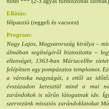
hotel *** (2-3 ágyas fürdőszobás szobák
Ellátás:
félpanzió (reggeli és vacsora)
Program:
Nagy Lajos, Magyarország királya – mi
álmában segítségéről biztosította – le
ellenséget, 1363-ban Máriacellbe siete
felépítsen egy pompázatos templomot. E
a városka nagyságát, s ettől az időtő
évszázadon keresztül mind a mai n
zarándokok is sűrűn látogatnak ide. Íg
szervezünk missziós zarándoklatokat Má