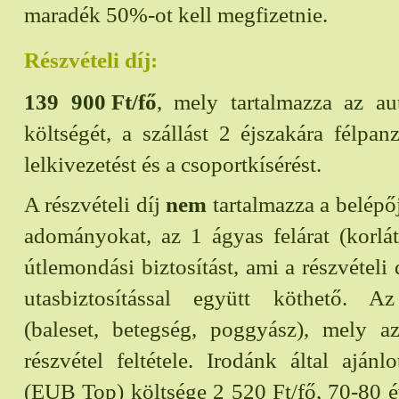
maradék 50%-ot kell megfizetnie.
Részvételi díj:
139 900
Ft/fő
, mely tartalmazza az au
költségét, a szállást 2 éjszakára félpanz
lelkivezetést és a csoportkísérést.
A részvételi díj
nem
tartalmazza a belépőj
adományokat, az 1 ágyas felárat (korlá
útlemondási biztosítást, ami a részvételi
utasbiztosítással együtt köthető. Az 
(baleset, betegség, poggyász), mely a
részvétel feltétele. Irodánk által ajánlo
(EUB Top) költsége 2 520 Ft/fő, 70-80 é