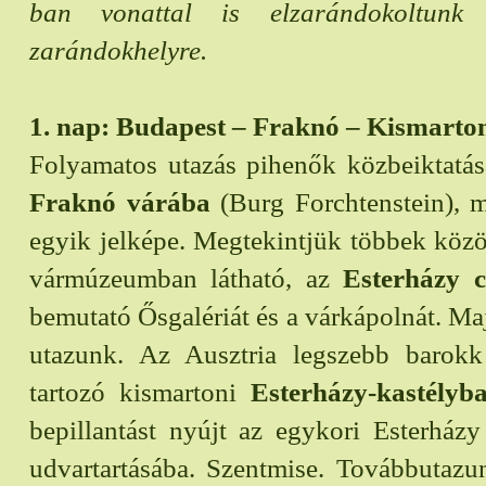
ban vonattal is elzarándokoltunk
zarándokhelyre.
1. nap: Budapest – Fraknó – Kismarton
Folyamatos utazás pihenők közbeiktatás
Fraknó várába
(Burg Forchtenstein), 
egyik jelképe. Megtekintjük többek közöt
vármúzeumban látható, az
Esterházy c
bemutató Ősgalériát és a várkápolnát. M
utazunk. Az Ausztria legszebb barokk
tartozó kismartoni
Esterházy-kastélyb
bepillantást nyújt az egykori Esterház
udvartartásába. Szentmise. Továbbutaz