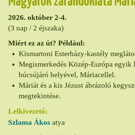
Magyarok zarándoklata Mári
2026. október 2-4.
(3 nap / 2 éjszaka)
Miért ez az út? Például:
Kismartoni Esterházy-kastély megláto
Megismerkedés Közép-Európa egyik l
búcsújáró helyével, Máriacellel.
Máriát és a kis Jézust ábrázoló kegys
megtekintése.
Lelkivezető:
Szlama Ákos
atya