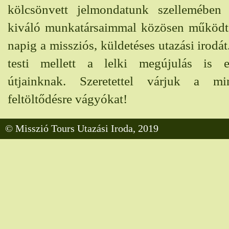
 a
kölcsönvett jelmondatunk szellemében
gy
kiváló munkatársaimmal közösen működt
r.
napig a missziós, küldetéses utazási irodát
testi mellett a lelki megújulás is 
útjainknak. Szeretettel várjuk a min
feltöltődésre vágyókat!
© Misszió Tours Utazási Iroda, 2019