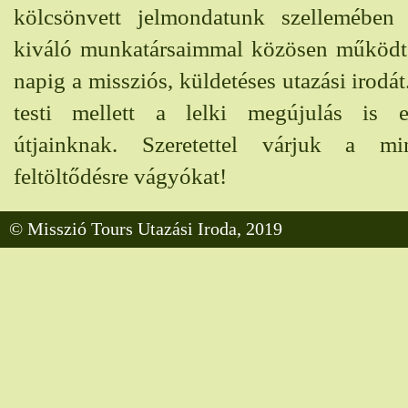
 a
kölcsönvett jelmondatunk szellemében
gy
kiváló munkatársaimmal közösen működt
r.
napig a missziós, küldetéses utazási irodát
testi mellett a lelki megújulás is 
útjainknak. Szeretettel várjuk a min
feltöltődésre vágyókat!
© Misszió Tours Utazási Iroda, 2019