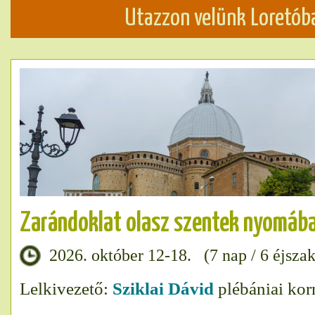
Utazzon velünk Loretób
Zarándoklat olasz szentek nyomáb
2026. október 12-18. (7 nap / 6 éjszak
Lelkivezető:
Sziklai Dávid
plébániai ko