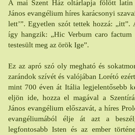
A mai Szent Ház oltárlapja fölött latin f
János evangélium híres karácsonyi szavait
lett’”. Egyetlen szót tettek hozzá: „itt”.
így hangzik: „Hic Verbum caro factum e
testesült meg az örök Ige”.
Ez az apró szó oly megható és sokatmo
zarándok szívét és valójában Lorétó ezért
mint 700 éven át Itália legjelentősebb 
eljön ide, hozza el magával a Szentírá
János evangélium előszavát, a híres Pro
evangéliumából élje át azt a beszél
legfontosabb Isten és az ember történ