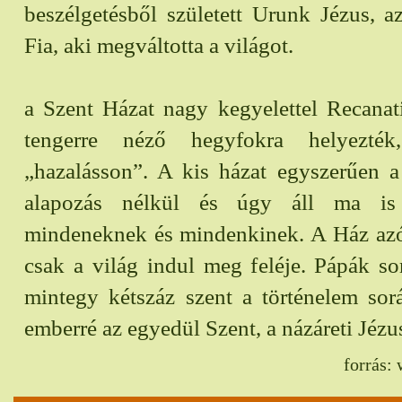
beszélgetésből született Urunk Jézus, a
Fia, aki megváltotta a világot.
a Szent Házat nagy kegyelettel Recanat
tengerre néző hegyfokra helyezté
„hazalásson”. A kis házat egyszerűen a
alapozás nélkül és úgy áll ma is 
mindeneknek és mindenkinek. A Ház az
csak a világ indul meg feléje. Pápák sor
mintegy kétszáz szent a történelem sorá
emberré az egyedül Szent, a názáreti Jézu
forrás: