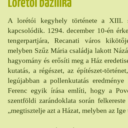
Loretói bazilika
A lorétói kegyhely története a XIII.
kapcsolódik. 1294. december 10-én érkeze
tengerpartjára, Recanati város kiköt
melyben Szűz Mária családja lakott Názár
hagyomány és erősíti meg a Ház eredetisé
kutatás, a régészet, az építészet-történet
legújabban a pollenkutatás eredménye i
Ferenc egyik írása említi, hogy a Pov
szentföldi zarándoklata során felkereste
„megtisztelje azt a Házat, melyben az Ige t