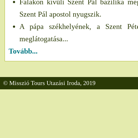
Falakon kívüli Szent Pál bazilika meg
Szent Pál apostol nyugszik.
A pápa székhelyének, a Szent Péte
meglátogatása...
Tovább...
© Misszió Tours Utazási Iroda, 2019