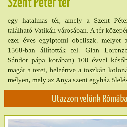
Szent Péter tér
egy hatalmas tér, amely a Szent Péter
található Vatikán városában. A tér közepé
ezer éves egyiptomi obeliszk, melyet a
1568-ban állították fel. Gian Lorenz
Sándor pápa korában) 100 évvel késő
magát a teret, beleértve a toszkán kolon
mélyen, mely az Anya szent egyház ölelés
Utazzon velünk Rómába