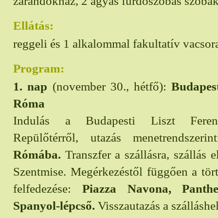
zarándokház, 2 ágyas fürdőszobás szobá
Ellátás:
reggeli és 1 alkalommal fakultatív vacsor
Program:
1. nap
(november 30., hétfő):
Budapes
Róma
Indulás a Budapesti Liszt Fere
Repülőtérről, utazás menetrendszerinti
Rómába.
Transzfer a szállásra, szállás el
Szentmise. Megérkezéstől függően a tör
felfedezése:
Piazza Navona, Pantheo
Spanyol-lépcső.
Visszautazás a szálláshel