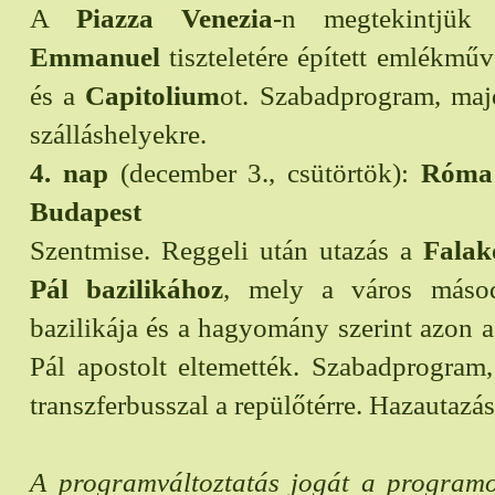
A
Piazza Venezia
-n megtekintjü
Emmanuel
tiszteletére épített emlékműv
és a
Capitolium
ot. Szabadprogram, maj
szálláshelyekre.
4. nap
(december 3., csütörtök):
Róma 
Budapest
Szentmise. Reggeli után utazás a
Falak
Pál bazilikához
, mely a város máso
bazilikája és a hagyomány szerint azon a 
Pál apostolt eltemették. Szabadprogram
transzferbusszal a repülőtérre. Hazautazás
A programváltoztatás jogát a programo