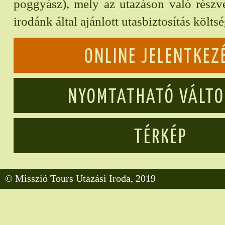
poggyász), mely az utazáson való részvét
irodánk által ajánlott utasbiztosítás költs
ONLINE JELENTKEZ
NYOMTATHATÓ VÁLT
TÉRKÉP
© Misszió Tours Utazási Iroda, 2019