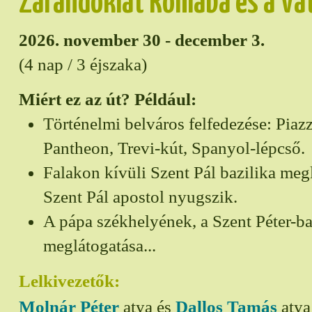
Zarándoklat Rómába és a Va
2026. november 30 - december 3.
(4 nap / 3 éjszaka)
Miért ez az út? Például:
Történelmi belváros felfedezése: Piaz
Pantheon, Trevi-kút, Spanyol-lépcső.
Falakon kívüli Szent Pál bazilika meg
Szent Pál apostol nyugszik.
A pápa székhelyének, a Szent Péter-ba
meglátogatása...
Lelkivezetők:
Molnár Péter
atya és
Dallos Tamás
atya