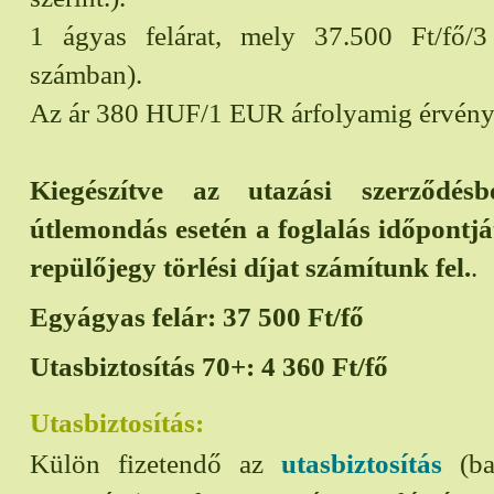
1 ágyas felárat, mely 37.500 Ft/fő/3 
számban).
Az ár 380 HUF/1 EUR árfolyamig érvény
Kiegészítve az utazási szerződésb
útlemondás esetén a foglalás időpontjá
repülőjegy törlési díjat számítunk fel.
.
Egyágyas felár:
37 500
Ft/fő
Utasbiztosítás 70+:
4 360
Ft/fő
Utasbiztosítás:
Külön fizetendő az
utasbiztosítás
(bal