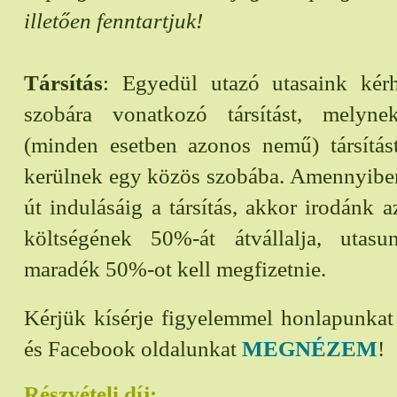
illetően fenntartjuk!
Társítás
: Egyedül utazó utasaink kérh
szobára vonatkozó társítást, melyn
(minden esetben azonos nemű) társítást
kerülnek egy közös szobába. Amennyiben
út indulásáig a társítás, akkor irodánk a
költségének 50%-át átvállalja, utas
maradék 50%-ot kell megfizetnie.
Kérjük kísérje figyelemmel honlapunka
és Facebook oldalunkat
MEGNÉZEM
!
Részvételi díj: