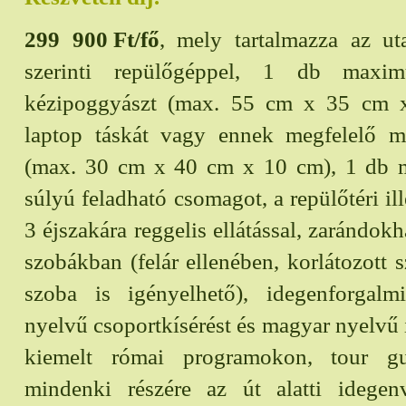
299 900
Ft/fő
, mely tartalmazza az ut
szerinti repülőgéppel, 1 db max
kézipoggyászt (max. 55 cm x 35 cm 
laptop táskát vagy ennek megfelelő mé
(max. 30 cm x 40 cm x 10 cm), 1 db
súlyú feladható csomagot, a repülőtéri ille
3 éjszakára reggelis ellátással, zarándok
szobákban (felár ellenében, korlátozott
szoba is igényelhető), idegenforgal
nyelvű csoportkísérést és magyar nyelvű 
kiemelt római programokon, tour gu
mindenki részére az út alatti idegen