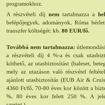
programokhoz.
A részvételi díj
nem
tartalmazza a
he
belépőjegyek, adományok, Róma bérlet 
transzfer költségét: kb.
80 EUR/fő.
Továbbá nem tartalmazza:
útlemondási 
a részvételi díj 4 %-a és csak utasbizt
köthető, az utasbiztosítást (baleset, bet
mely az utazáson való részvétel feltétel
ajánlott utasbiztosítás (EUB Air & Crui
4360 Ft/fő, 70-80 éves kor között a bizto
%, 80 éves kor felett 250 %. A jele
szerint.).