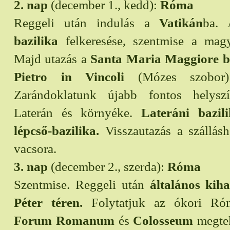
2. nap
(december 1., kedd):
Róma
Reggeli után indulás a
Vatikán
ba.
bazilika
felkeresése, szentmise a mag
Majd utazás a
Santa Maria Maggiore ba
Pietro in Vincoli
(Mózes szobor) 
Zarándoklatunk újabb fontos helyszí
Laterán és környéke.
Lateráni bazil
lépcső-bazilika.
Visszautazás a szálláshe
vacsora.
3. nap
(december 2., szerda):
Róma
Szentmise. Reggeli után
általános kiha
Péter téren.
Folytatjuk az ókori Róma
Forum Romanum
és
Colosseum
megtek