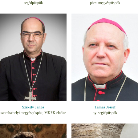
segédpüspök
pécsi megyéspüspök
Székely János
Tamás József
szombathelyi megyéspüspök, MKPK elnöke
ny. segédpüspök