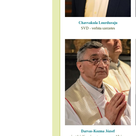
Chavvakula Lourduraju
SVD - verbita szerzetes
Darvas-Kozma József