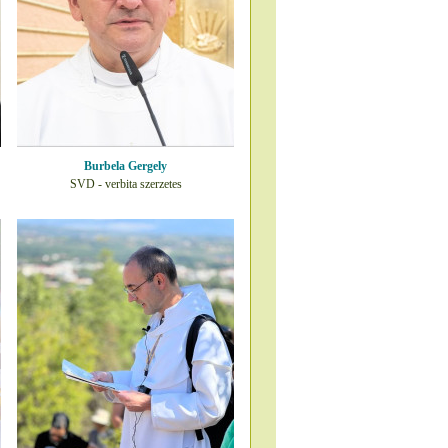
Burbela Gergely
SVD - verbita szerzetes