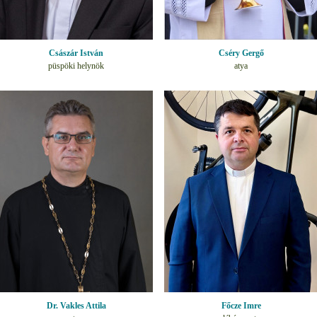
Császár István
Cséry Gergő
püspöki helynök
atya
Dr. Vakles Attila
Főcze Imre