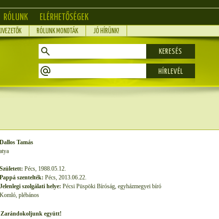
RÓLUNK
ELÉRHETŐSÉGEK
KIVEZETŐK
RÓLUNK MONDTÁK
JÓ HÍRÜNK!
KERESÉS
Dallos Tamás
atya
Született:
Pécs, 1988.05.12.
Pappá szentelték:
Pécs, 2013.06.22.
Jelenlegi szolgálati helye:
Pécsi Püspöki Bíróság, egyházmegyei bíró
Komló, plébános
Zarándokoljunk együtt!