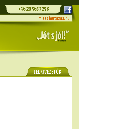
+36 20 565 3258
misszioutazas.hu
LELKIVEZETŐK