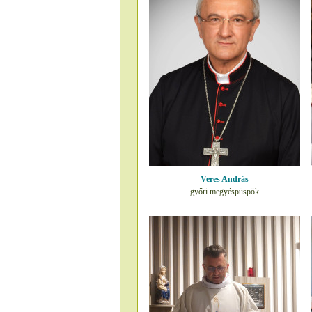
Veres András
győri megyéspüspök