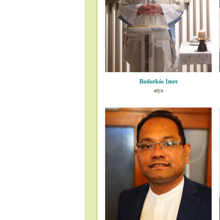
Bodorkós Imre
atya