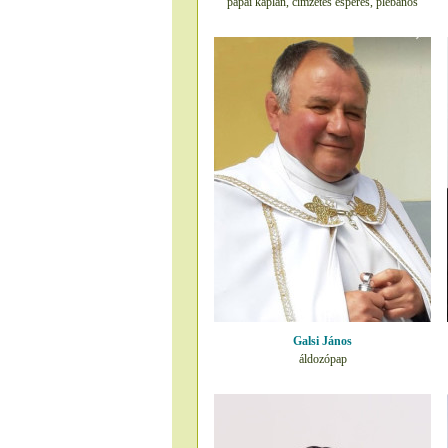
pápai káplán, címzetes esperes, plébános
Galsi János
áldozópap