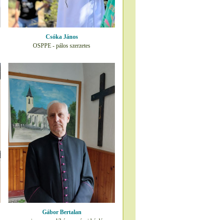
Csóka János
OSPPE - pálos szerzetes
Gábor Bertalan