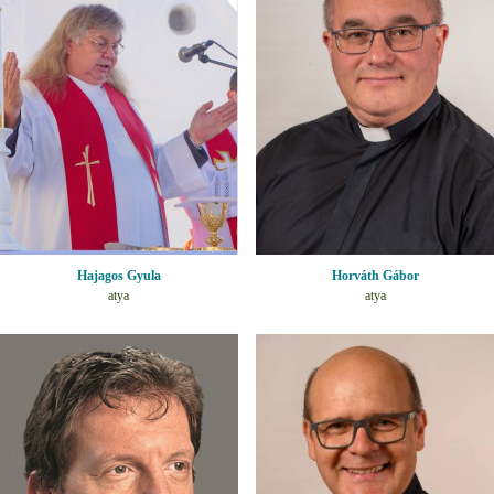
Hajagos Gyula
Horváth Gábor
atya
atya