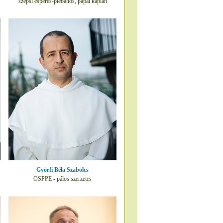
szepsi esperes-plébános, pápai káplán
Györfi Béla Szabolcs
OSPPE - pálos szerzetes