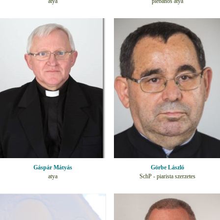
atya
plébános atya
Gáspár Mátyás
Görbe László
atya
SchP - piarista szerzetes