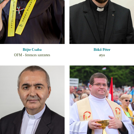
Böjte Csaba
Bökő Péter
OFM - ferences szerzetes
atya