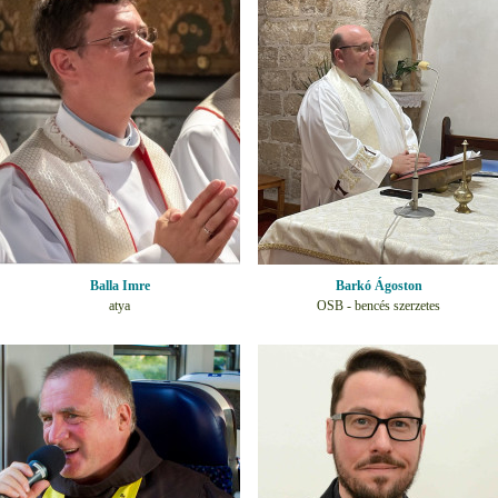
Balla Imre
Barkó Ágoston
atya
OSB - bencés szerzetes