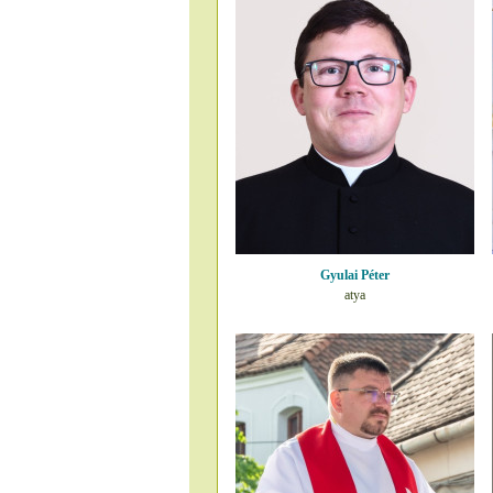
Gyulai Péter
atya