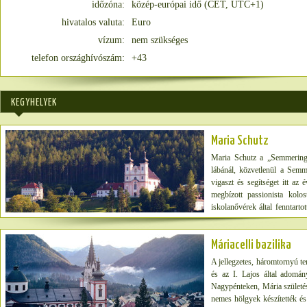
időzóna:
közép-európai idő (CET, UTC+1)
hivatalos valuta:
Euro
vízum:
nem szükséges
telefon országhívószám:
+43
KEGYHELYEK
Maria Schutz
Maria Schutz a „Semmering 
lábánál, közvetlenül a Semm
vigaszt és segítséget itt az
megbízott passionista kolo
iskolanővérek által fenntarto
kedvelt kirándulóhelyé teszi.
Máriacelli bazilika
A jellegzetes, háromtornyú te
és az I. Lajos által adomá
Nagypénteken, Mária születés
nemes hölgyek készítették 