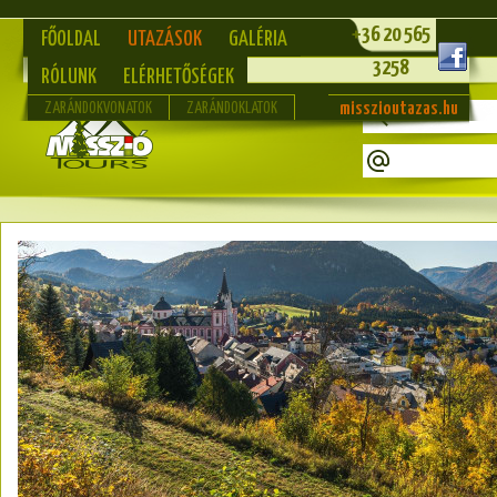
+36 20 565
FŐOLDAL
UTAZÁSOK
GALÉRIA
3258
RÓLUNK
ELÉRHETŐSÉGEK
misszioutazas.hu
ZARÁNDOKVONATOK
ZARÁNDOKLATOK