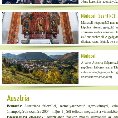
Jézus koronái is adományok,
megáldott koronapár látható
magyar vonatkozása is van. N
Máriacelli Szent kút
rendszerváltás után Esztergom
Máriacell központjától nem m
kápolna vízének gyógyító e
származó szobor a trónon ülő
és Anna szobra áll. A gyógyí
díszített kapun lépünk be a 
fölött. Valamennyi jelenet a g
a Jordánban; a vakon születet
Máriacell
A város Ausztria Stájerorsz
napóleoni háborúk alatt a Ti
évben a világ legnagyobb füg
az adventi vasárnapokra)
Ausztria
Beutazás:
Ausztriába útlevéllel, személyazonosító igazolvánnyal, val
állampolgárok számára 2004. május 1-jétől teljesen megszűnt a vízumkötele
Egészségügyi előírások:
Ausztriában nagyon magas színvonalú az egés