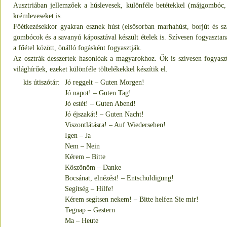
Ausztriában jellemzőek a húslevesek, különféle betétekkel (májgombóc, 
krémleveseket is.
Főétkezésekkor gyakran esznek húst (elsősorban marhahúst, borjút és s
gombócok és a savanyú káposztával készült ételek is. Szívesen fogyasztanak
a főétel között, önálló fogásként fogyasztják.
Az osztrák desszertek hasonlóak a magyarokhoz. Ők is szívesen fogyaszta
világhírűek, ezeket különféle töltelékekkel készítik el.
kis útiszótár:
Jó reggelt – Guten Morgen!
Jó napot! – Guten Tag!
Jó estét! – Guten Abend!
Jó éjszakát! – Guten Nacht!
Viszontlátásra! – Auf Wiedersehen!
Igen – Ja
Nem – Nein
Kérem – Bitte
Köszönöm – Danke
Bocsánat, elnézést! – Entschuldigung!
Segítség – Hilfe!
Kérem segítsen nekem! – Bitte helfen Sie mir!
Tegnap – Gestern
Ma – Heute