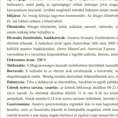
helikopter), mind pedig az egészségügyi ellátás költségei jóval mag
káreseményre kiterjedő, továbbá megfelelő mértékű fedezetet nyújtó utasbi
Időjárás:
Az ország klímája nagyrészt kontinentális. Az átlagos hőmérsé
kb. hat fokkal csökken a hőmérséklet.
Öltözködés:
Réteges öltözködés, kabát, esőkabát, esernyő, váltóruha, v
esetén szükség lehet fejfedőre is.
Hivatalos fizetőeszköz, bankkártyák:
Ausztria hivatalos fizetőeszköze 
eltérőek lehetnek. A bankokon kívül egész Ausztriában több mint 3000 b
külföldi maestro bankkártyákat, illetve MasterCard, American Express, 
városokban és a turisztikai központokban a legtöbb szálloda, étterem, üzlet
Elektromos áram: 230 V.
Telefonálás:
A Magyarországon használt mobiltelefon készülékek használha
Borravaló:
A szállodai és az éttermi árak tartalmazzák a borravalót, a
elégedettségünk esetén. Mindig minden étteremben felkészülhetünk arra, h
Dohányzás:
Tilos a dohányzás az éttermekben, bárokban és egyéb publikus 
Üzletek nyitva tartása, vásárlás:
az üzletek hétköznap általában 06-22 ó
zárva vannak. Az éttermek általában délelőtt 11 és este 9-10 óra közö
autópályák, főutak mentén 0-24 órás nyitva tartással működnek, kevésbé fo
Gasztronómia:
Ausztria gasztronómiája régiónkét más és más hagyományo
beszélni, mert az Ausztriába érkezők és letelepedők magukkal vitték haz
osztrák konyha a mai napig magán hordozza az egykori nagy monarchia ny