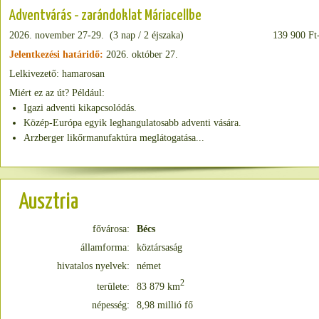
Adventvárás - zarándoklat Máriacellbe
2026. november 27-29. (3 nap / 2 éjszaka)
139 900 Ft-
Jelentkezési határidő:
2026. október 27.
Lelkivezető: hamarosan
Miért ez az út? Például:
Igazi adventi kikapcsolódás.
Közép-Európa egyik leghangulatosabb adventi vására.
Arzberger likőrmanufaktúra meglátogatása...
Ausztria
fővárosa:
Bécs
államforma:
köztársaság
hivatalos nyelvek:
német
2
területe:
83 879 km
népesség:
8,98 millió fő